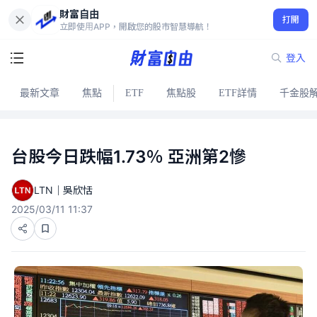
財富自由
打開
立即使用APP，開啟您的股市智慧導航！
登入
最新文章
焦點
ETF
焦點股
ETF詳情
千金股
台股今日跌幅1.73％ 亞洲第2慘
LTN｜吳欣恬
2025/03/11 11:37