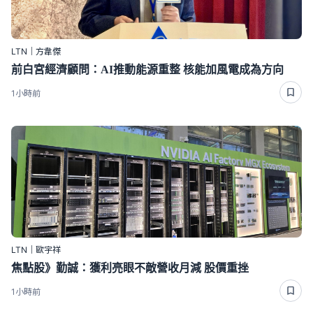
LTN｜方韋傑
前白宮經濟顧問：AI推動能源重整 核能加風電成為方向
1小時前
LTN｜歐宇祥
焦點股》勤誠：獲利亮眼不敵營收月減 股價重挫
1小時前