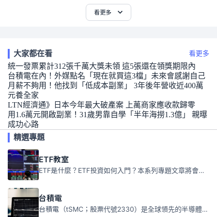
看更多
大家都在看
看更多
統一發票累計312張千萬大獎未領 這5張還在領獎期限內
台積電在內！外媒點名「現在就買這3檔」未來會感謝自己
月薪不夠用！他找到「低成本副業」 3年後年營收近400萬
元養全家
LTN經濟通》日本今年最大破產案 上萬商家應收款歸零
用1.6萬元開啟副業！31歲男靠自學「半年海撈1.3億」 親曝
成功心路
精選專題
ETF教室
ETF是什麼？ETF投資如何入門？本系列專題文章將會告訴你新手必須知道的ETF基礎知識。
台積電
台積電（tSMC；股票代號2330）是全球領先的半導體代工公司，成立於1987年，總部位於台灣新竹。且已於美國、日本、德國及中國設廠，台積電是全球首家專業積體電路製造服務公司，也是全球最先進和最大規模的半導體代工廠。