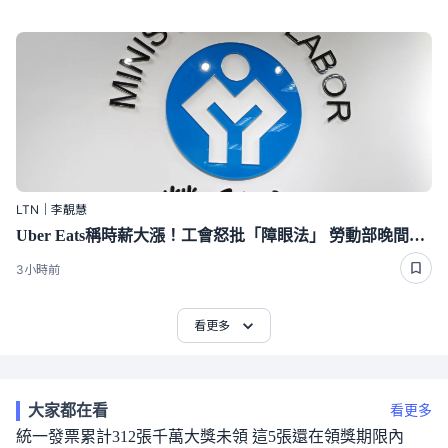
LTN｜李靚慧
Uber Eats稱時薪大漲！工會怒批「障眼法」 勞動部晚間定調：確實違法
3小時前
看更多
大家都在看
看更多
統一發票累計312張千萬大獎未領 這5張還在領獎期限內