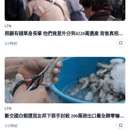
LTN
照顧有錢單身長輩 他們竟意外分到4220萬遺產 背後真相曝光了
2小時前
LTN
斷交國白蝦遭我友邦下狠手封殺 200萬磅出口量全歸零嚇崩了
3小時前