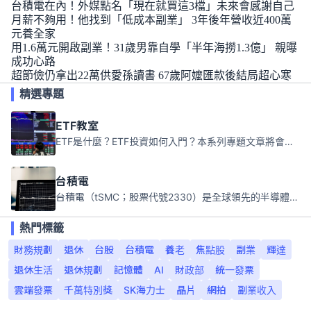
台積電在內！外媒點名「現在就買這3檔」未來會感謝自己
月薪不夠用！他找到「低成本副業」 3年後年營收近400萬
元養全家
用1.6萬元開啟副業！31歲男靠自學「半年海撈1.3億」 親曝
成功心路
超節儉仍拿出22萬供愛孫讀書 67歲阿嬤匯款後結局超心寒
精選專題
ETF教室
ETF是什麼？ETF投資如何入門？本系列專題文章將會告訴你新手必須知道的ETF基礎知識。
台積電
台積電（tSMC；股票代號2330）是全球領先的半導體代工公司，成立於1987年，總部位於台灣新竹。且已於美國、日本、德國及中國設廠，台積電是全球首家專業積體電路製造服務公司，也是全球最先進和最大規模的半導體代工廠。
熱門標籤
財務規劃
退休
台股
台積電
養老
焦點股
副業
輝達
退休生活
退休規劃
記憶體
AI
財政部
統一發票
雲端發票
千萬特別獎
SK海力士
晶片
網拍
副業收入