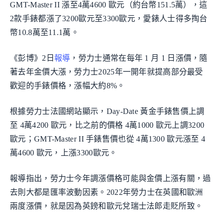
GMT-Master II 漲至4萬4600 歐元（約台幣151.5萬），這
2款手錶都漲了3200歐元至3300歐元，愛錶人士得多掏台
幣10.8萬至11.1萬。
《彭博》2日
報導
，勞力士通常在每年 1 月 1 日漲價，隨
著去年金價大漲，勞力士2025年一開年就提高部分最受
歡迎的手錶價格，漲幅大約8%。
根據勞力士法國網站顯示，Day-Date 黃金手錶售價上調
至 4萬4200 歐元，比之前的價格 4萬1000 歐元上調3200
歐元；GMT-Master II 手錶售價也從 4萬1300 歐元漲至 4
萬4600 歐元，上漲3300歐元。
報導指出，勞力士今年調漲價格可能與金價上漲有關，過
去則大都是匯率波動因素。2022年勞力士在英國和歐洲
兩度漲價，就是因為英鎊和歐元兌瑞士法郎走貶所致。