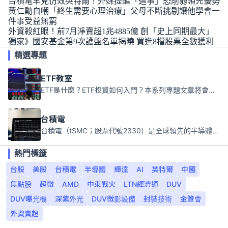
台積電罕見仿效英特爾！外媒提醒「這事」恐削弱領先優勢
黃仁勳自嘲「終生需要心理治療」父母不斷挑剔讓他學會一
件事受益無窮
外資殺紅眼！前7月淨賣超1兆4885億 創「史上同期最大」
獨家》國安基金第9次護盤名單揭曉 買進8檔股票全數獲利
精選專題
ETF教室
ETF是什麼？ETF投資如何入門？本系列專題文章將會告訴你新手必須知道的ETF基礎知識。
台積電
台積電（tSMC；股票代號2330）是全球領先的半導體代工公司，成立於1987年，總部位於台灣新竹。且已於美國、日本、德國及中國設廠，台積電是全球首家專業積體電路製造服務公司，也是全球最先進和最大規模的半導體代工廠。
熱門標籤
台股
美股
台積電
半導體
輝達
AI
英特爾
中國
焦點股
超微
AMD
中東戰火
LTN經濟通
DUV
DUV曝光機
深紫外光
DUV微影設備
封裝技術
金管會
外資賣超