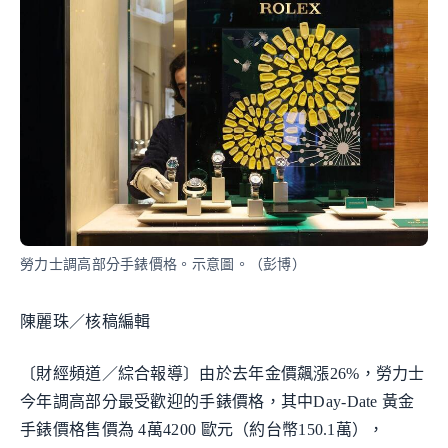
勞力士調高部分手錶價格。示意圖。（彭博）
陳麗珠／核稿編輯
〔財經頻道／綜合報導〕由於去年金價飆漲26%，勞力士
今年調高部分最受歡迎的手錶價格，其中Day-Date 黃金
手錶價格售價為 4萬4200 歐元（約台幣150.1萬），