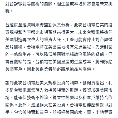
對台課徵對等關稅的風險，但生產成本增加將會是未來挑
戰。
台經院產經資料庫總監劉佩真分析，此次台積電在美的投
資規模和內容都比市場預期來得更大，未來台積電將擔任
美國製造再次偉大的重責大任，川普可能會停止對台課徵
晶片關稅。台積電將在美國當地擁有先進製程、先進封裝
的一條龍生產，可以降低美國對地緣政治風險的疑慮，但
需要觀察的是，台積電在美國量產的生產成本，將轉嫁給
美國客戶，因此美系業者勢必將承擔晶片漲價。
談到此次台積電赴美大規模投資的利弊，劉佩真指出，利
多是台積電無需落入救援英特爾的難題，獨資加碼美國市
場，能確保技術不外流、獨立性經營以及和客戶維持合作
關係。此外，透過擴大在美投資，台積電也能壓制競爭對
手，包含英特爾和三星，並槓桿美國的水、電、土地等資