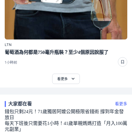
LTN
葡萄酒為何都是750毫升瓶裝？至少4個原因說服了
1小時前
看更多
大家都在看
看更多
錢包只剩24元！71歲獨居阿嬤公開極限省錢術 撐到年金發
放日
每天下班後只需要花1小時！41歲單親媽媽打造「月入100萬
元副業」