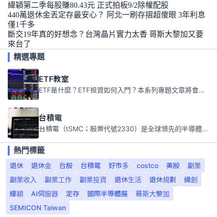
緯穎第二季每股賺80.43元 正式拍板9/2除權配股
440萬退休金丟定存最安心？ 阿北一刷存摺超傻眼 3年利息
僅1千多
斷交19年真的好想念？台灣晶片實力太香 哥斯大黎加又要
來台了
精選專題
ETF教室
ETF是什麼？ETF投資如何入門？本系列專題文章將會告訴你新手必須知道的ETF基礎知識。
台積電
台積電（tSMC；股票代號2330）是全球領先的半導體代工公司，成立於1987年，總部位於台灣新竹。且已於美國、日本、德國及中國設廠，台積電是全球首家專業積體電路製造服務公司，也是全球最先進和最大規模的半導體代工廠。
熱門標籤
退休
退休金
台股
台積電
好市多
costco
美股
副業
副業收入
副業工作
副業投資
退休生活
退休規劃
緯創
緯穎
AI伺服器
定存
國際半導體展
哥斯大黎加
SEMICON Taiwan