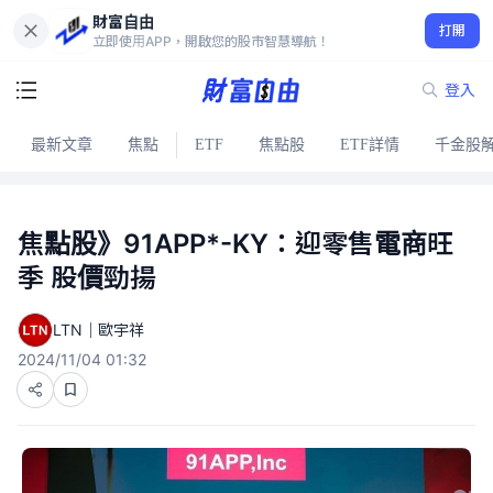
財富自由
打開
立即使用APP，開啟您的股市智慧導航！
登入
最新文章
焦點
ETF
焦點股
ETF詳情
千金股
焦點股》91APP*-KY：迎零售電商旺
季 股價勁揚
LTN｜歐宇祥
2024/11/04 01:32