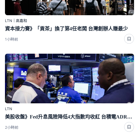
LTN｜高嘉和
資本接力賽》「貢茶」換了第4任老闆 台灣創辦人賺最少
1小時前
LTN
美股收盤》Fed升息風險降低4大指數均收紅 台積電ADR漲0.44％
2小時前