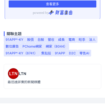
關聯主題
91APP*-KY
股價
台股
營收
成長
電商
旺季
法人
數位廣告
PChome網家
網家（8044）
91APP*-KY（6741）
焦點股
91APP
D2C
零售AI
LTN
最迅速詳實的新聞媒體