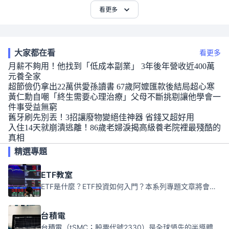
看更多
大家都在看
看更多
月薪不夠用！他找到「低成本副業」 3年後年營收近400萬
元養全家
超節儉仍拿出22萬供愛孫讀書 67歲阿嬤匯款後結局超心寒
黃仁勳自嘲「終生需要心理治療」父母不斷挑剔讓他學會一
件事受益無窮
舊牙刷先別丟！3招讓廢物變絕佳神器 省錢又超好用
入住14天就崩潰逃離！86歲老婦淚揭高級養老院裡最殘酷的
真相
精選專題
ETF教室
ETF是什麼？ETF投資如何入門？本系列專題文章將會告訴你新手必須知道的ETF基礎知識。
台積電
台積電（tSMC；股票代號2330）是全球領先的半導體代工公司，成立於1987年，總部位於台灣新竹。且已於美國、日本、德國及中國設廠，台積電是全球首家專業積體電路製造服務公司，也是全球最先進和最大規模的半導體代工廠。