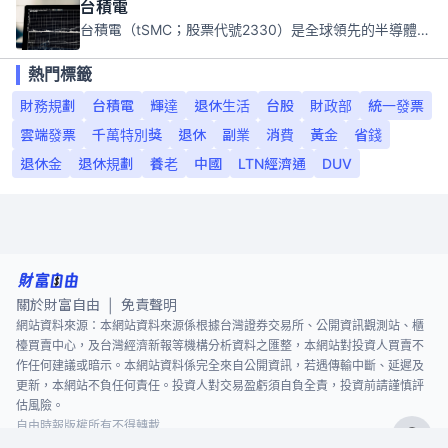
台積電
台積電（tSMC；股票代號2330）是全球領先的半導體代工公司，成立於1987年，總部位於台灣新竹。且已於美國、日本、德國及中國設廠，台積電是全球首家專業積體電路製造服務公司，也是全球最先進和最大規模的半導體代工廠。
熱門標籤
財務規劃
台積電
輝達
退休生活
台股
財政部
統一發票
雲端發票
千萬特別獎
退休
副業
消費
黃金
省錢
退休金
退休規劃
養老
中國
LTN經濟通
DUV
關於財富自由
免責聲明
|
網站資料來源：本網站資料來源係根據台灣證券交易所、公開資訊觀測站、櫃
檯買賣中心，及台灣經濟新報等機構分析資料之匯整，本網站對投資人買賣不
作任何建議或暗示。本網站資料係完全來自公開資訊，若遇傳輸中斷、延遲及
更新，本網站不負任何責任。投資人對交易盈虧須自負全責，投資前請謹慎評
估風險。
自由時報版權所有不得轉載
©
2026
The Liberty Times. All Rights Reserved.