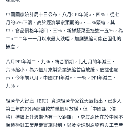
中國國家統計局十日公布，八月CPI年減○．四％，從七
月的○％下滑，高於經濟學家預期的○．二％緊縮，其
中，食品價格年減四．三％，新鮮蔬菜重挫逾十五％，為
二○二二年十一月以來最大跌幅，加劇通縮可能正固化的
疑慮。
八月PPI年減二．九％，符合預期，比七月的年減三．
六％縮小，為六個月來製造業通縮首度放緩。數據也顯
示，今年前八月，中國CPI年減○．一％，PPI年減二．
九％。
經濟學人智庫（EIU）資深經濟學家徐天辰指出，已步入
第三年的PPI通縮雖較前幾個月放緩，但「中國距（價
格）持續上升週期仍有一段距離」，究其原因在於中國不
願積極對工業產能實施限制，以及全球對原物料與工業產