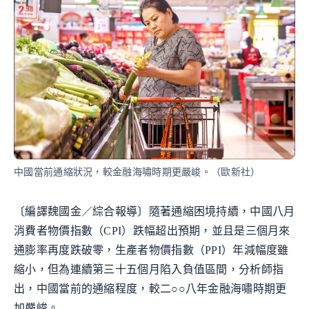
中國當前通縮狀況，較金融海嘯時期更嚴峻。（歐新社）
〔編譯魏國金／綜合報導〕隨著通縮困境持續，中國八月
消費者物價指數（CPI）跌幅超出預期，並且是三個月來
通膨率再度跌破零，生產者物價指數（PPI）年減幅度雖
縮小，但為連續第三十五個月陷入負值區間，分析師指
出，中國當前的通縮程度，較二○○八年金融海嘯時期更
加嚴峻。