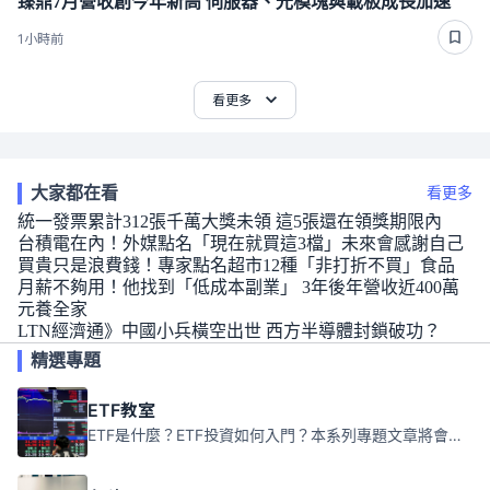
臻鼎7月營收創今年新高 伺服器、光模塊與載板成長加速
1小時前
看更多
大家都在看
看更多
統一發票累計312張千萬大獎未領 這5張還在領獎期限內
台積電在內！外媒點名「現在就買這3檔」未來會感謝自己
買貴只是浪費錢！專家點名超市12種「非打折不買」食品
月薪不夠用！他找到「低成本副業」 3年後年營收近400萬
元養全家
LTN經濟通》中國小兵橫空出世 西方半導體封鎖破功？
精選專題
ETF教室
ETF是什麼？ETF投資如何入門？本系列專題文章將會告訴你新手必須知道的ETF基礎知識。