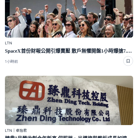
LTN
SpaceX首份財報公開引爆賣壓 散戶無懼開盤1小時爆搶7.4億
1小時前
LTN｜卓怡君