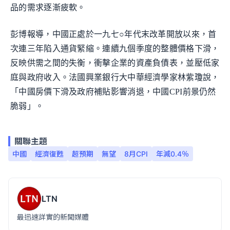
品的需求逐漸疲軟。
彭博報導，中國正處於一九七○年代末改革開放以來，首
次連三年陷入通貨緊縮。連續九個季度的整體價格下滑，
反映供需之間的失衡，衝擊企業的資產負債表，並壓低家
庭與政府收入。法國興業銀行大中華經濟學家林紫瓊說，
「中國房價下滑及政府補貼影響消退，中國CPI前景仍然
脆弱」。
關聯主題
中國
經濟復甦
超預期
無望
8月CPI
年減0.4％
LTN
最迅速詳實的新聞媒體