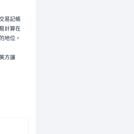
交易記帳
易計算在
的地位。
美方讓