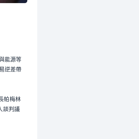
與能源等
易逆差帶
長帕梅林
進入談判議