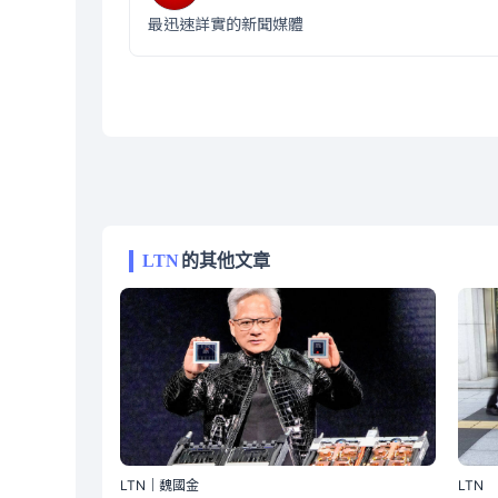
最迅速詳實的新聞媒體
LTN
的其他文章
LTN｜魏國金
LTN