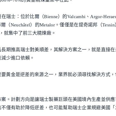
0%–70%的黃金精煉量集中在此。
位於比爾（Bienne）的Valcambi、Argor-Herae
沙泰爾（Neuchâtel）的Metalor。僅僅是在提奇諾邦（Tess
一帶，就集中了前三大精煉廠。
品長期推高瑞士對美順差，其解決方案之一，就是直接在
並減少進口依賴。
，只要黃金是逆差的來源之一，業界就必須尋找解決方式，
方案。計劃方向是讓瑞士製藥巨頭在美國境內生產並供應
不僅有助於降低逆差，也可能幫助瑞士企業規避美國「2