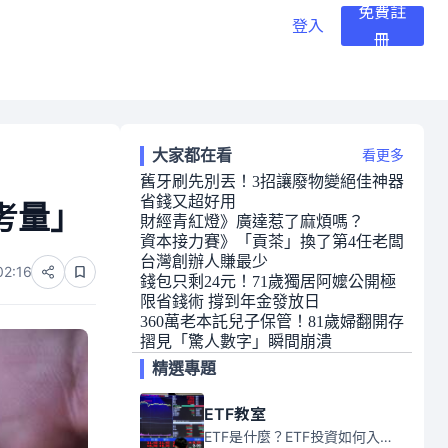
免費註
登入
冊
大家都在看
看更多
舊牙刷先別丟！3招讓廢物變絕佳神器
省錢又超好用
考量」
財經青紅燈》廣達惹了麻煩嗎？
資本接力賽》「貢茶」換了第4任老闆
台灣創辦人賺最少
02:16
錢包只剩24元！71歲獨居阿嬤公開極
限省錢術 撐到年金發放日
360萬老本託兒子保管！81歲婦翻開存
摺見「驚人數字」瞬間崩潰
精選專題
ETF教室
ETF是什麼？ETF投資如何入門？本系列專題文章將會告訴你新手必須知道的ETF基礎知識。