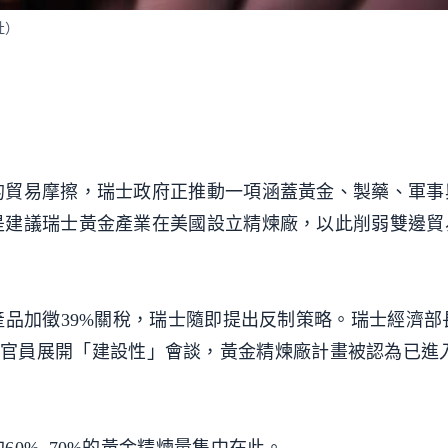
社）
的貿易摩擦，瑞士政府正推動一項涵蓋黃金、製藥、軍事
是建議瑞士黃金產業在美國設立精煉廠，以此削弱雙邊貿
產品加徵39%關稅，瑞士隨即提出反制策略。瑞士經濟部
政府高級官員展開「建設性」會談，黃金精煉廠計畫被認為已