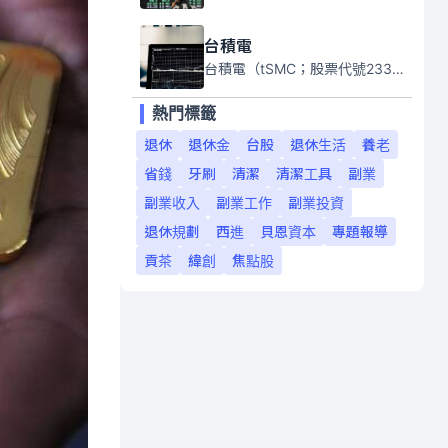
台積電
台積電（tSMC；股票代號2330）是全球領先的半導體代工公司，成立於1987年，總部位於台灣新竹。且已於美國、日本、德國及中國設廠，台積電是全球首家專業積體電路製造服務公司，也是全球最先進和最大規模的半導體代工廠。
熱門標籤
退休
退休金
台股
退休生活
養老
省錢
牙刷
清潔
清潔工具
副業
副業收入
副業工作
副業投資
退休規劃
西進
貝恩資本
專題報導
貢茶
緯創
焦點股