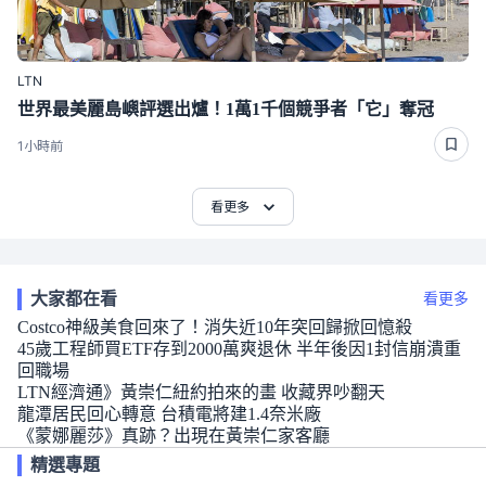
LTN
世界最美麗島嶼評選出爐！1萬1千個競爭者「它」奪冠
1小時前
看更多
大家都在看
看更多
Costco神級美食回來了！消失近10年突回歸掀回憶殺
45歲工程師買ETF存到2000萬爽退休 半年後因1封信崩潰重
回職場
LTN經濟通》黃崇仁紐約拍來的畫 收藏界吵翻天
龍潭居民回心轉意 台積電將建1.4奈米廠
《蒙娜麗莎》真跡？出現在黃崇仁家客廳
精選專題