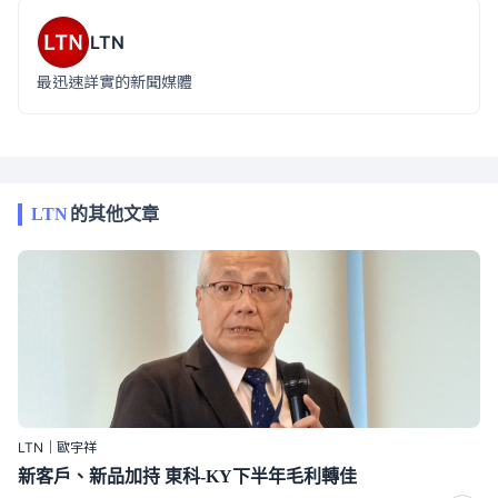
LTN
最迅速詳實的新聞媒體
LTN
的其他文章
LTN｜歐宇祥
新客戶、新品加持 東科-KY下半年毛利轉佳