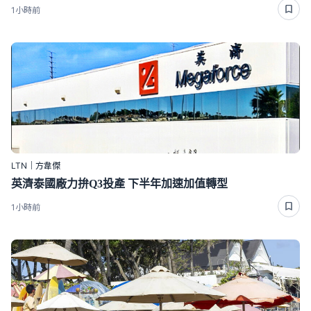
1小時前
LTN｜方韋傑
英濟泰國廠力拚Q3投產 下半年加速加值轉型
1小時前