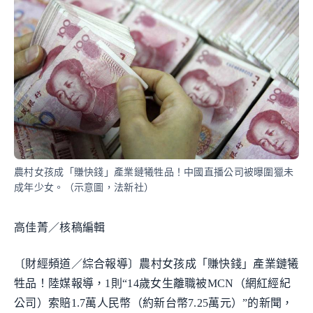
農村女孩成「賺快錢」產業鏈犧牲品！中國直播公司被曝圍獵未
成年少女。（示意圖，法新社）
高佳菁／核稿編輯
〔財經頻道／綜合報導〕農村女孩成「賺快錢」產業鏈犧
牲品！陸媒報導，1則“14歲女生離職被MCN（網紅經紀
公司）索賠1.7萬人民幣（約新台幣7.25萬元）”的新聞，