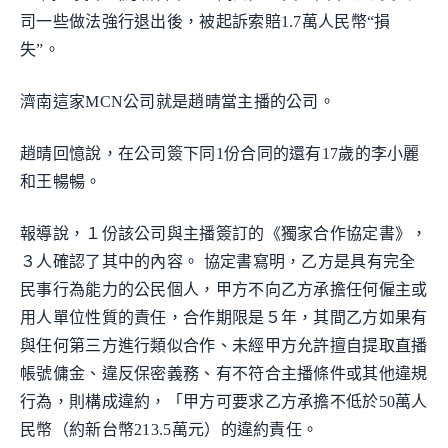
司一些做法強行退出後，被起訴索賠1.7萬人民幣“損
失”。
濟南這家MCN公司就是趙晴當主播的公司。
趙晴回憶說，在公司簽下同1份合同的還有17歲的李小麗
和王暢暢。
報導說，１份該公司與主播簽訂的《獨家合作協定書》，
３人確認了其中的內容。 協定書寫明，乙方是具有完全
民事行為能力的公民個人，甲方不向乙方承擔任何僱主或
用人單位性質的責任，合作期限是５年，其間乙方如果有
與任何第三方進行類似合作、未經甲方允許擅自提取直播
帳號傭金、違反保密義務、有不符合主播條件或其他違規
行為，則構成違約，「甲方可要求乙方承擔不低於50萬人
民幣（約新台幣213.5萬元）的違約責任。