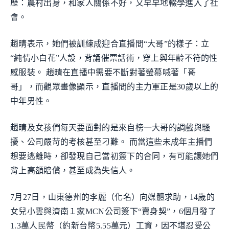
歷：農村出身，和家人關係不好，又早早地輟學進入了社
會。
趙晴表示，她們被訓練成迎合直播間“大哥”的樣子：立
“純情小白花”人設，背誦催票話術，穿上與年齡不符的性
感服裝。 趙晴在直播中需要不斷對著螢幕喊著「哥
哥」，而觀眾畫像顯示，直播間的主力軍正是30歲以上的
中年男性。
趙晴及女孩們每天要面對的是來自榜一大哥的調戲與騷
擾、公司嚴苛的考核甚至刁難。 而當這些未成年主播們
想要逃離時，卻發現自己當初簽下的合同，有可能讓她們
背上高額賠償，甚至成為失信人。
7月27日，山東德州的李麗（化名）向媒體求助，14歲的
女兒小雲與濟南１家MCN公司簽下“賣身契”，6個月發了
1.3萬人民幣（約新台幣5.55萬元）工資，因不堪忍受公