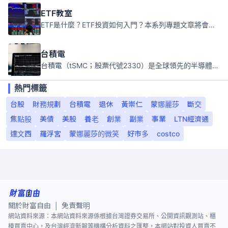
ETF教室
ETF是什麼？ETF投資如何入門？本系列專題文章將會告訴你新手必須知道的ETF基礎知識。
台積電
台積電（tSMC；股票代號2330）是全球領先的半導體代工公司，成立於1987年，總部位於台灣新竹。且已於美國、日本、德國及中國設廠，台積電是全球首家專業積體電路製造服務公司，也是全球最先進和最大規模的半導體代工廠。
熱門標籤
台股
財務規劃
台積電
退休
黃崇仁
蒙娜麗莎
斷交
焦點股
美債
美股
養老
創業
副業
事業
LTN經濟通
達文西
羅浮宮
蒙娜麗莎的微笑
好市多
costco
關於財富自由
免責聲明
|
網站資料來源：本網站資料來源係根據台灣證券交易所、公開資訊觀測站、櫃
檯買賣中心，及台灣經濟新報等機構分析資料之匯整，本網站對投資人買賣不