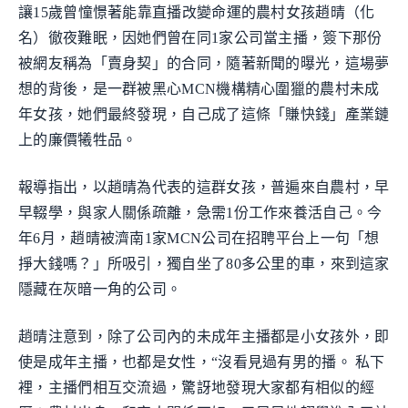
讓15歲曾憧憬著能靠直播改變命運的農村女孩趙晴（化
名）徹夜難眠，因她們曾在同1家公司當主播，簽下那份
被網友稱為「賣身契」的合同，隨著新聞的曝光，這場夢
想的背後，是一群被黑心MCN機構精心圍獵的農村未成
年女孩，她們最終發現，自己成了這條「賺快錢」產業鏈
上的廉價犧牲品。
報導指出，以趙晴為代表的這群女孩，普遍來自農村，早
早輟學，與家人關係疏離，急需1份工作來養活自己。今
年6月，趙晴被濟南1家MCN公司在招聘平台上一句「想
掙大錢嗎？」所吸引，獨自坐了80多公里的車，來到這家
隱藏在灰暗一角的公司。
趙晴注意到，除了公司內的未成年主播都是小女孩外，即
使是成年主播，也都是女性，“沒看見過有男的播。 私下
裡，主播們相互交流過，驚訝地發現大家都有相似的經