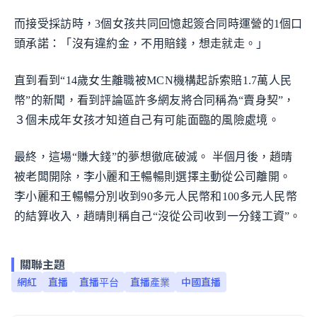
而接受採訪時，3個女孩共同回憶起簽合同時運營的1個口
頭承諾：「沒有違約金，不用賠錢，想走就走。」
直到看到“14歲女生離職被MCN機構起訴索賠1.7萬人民
幣”的新聞，看到評論區許多網友將合同稱為“賣身契”，
３個未成年女孩才知道自己有可能面臨的風險處境。
最終，這場“賺大錢”的夢想徹底破滅。 半個月後，趙晴
被老闆開除，李小麗和王暢暢則選擇主動從公司離開。
李小麗和王暢暢分別收到90多元人民幣和100多元人民幣
的結算收入，趙晴則稱自己“沒從公司收到一分錢工資”。
關聯主題
網紅
直播
直播平台
直播產業
中國直播