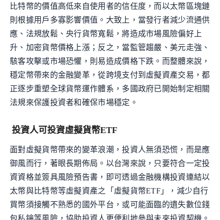
比特幣的價值高低來自使用者的信任度，而以太幣區塊鏈
則根據用戶多寡影響價值。大致上，當發行者減少流通供
應、法規放鬆、央行貨幣寬鬆，將造成市場風險偏好上
升、加密貨幣價格上漲；反之，當監管趨嚴、美元走強、
駭客攻擊或市場恐懼，則易造成價格下跌。而整體來說，
穩定幣帶來的金融變革，從跨境支付到虛擬資產交易，都
正逐步重塑全球貨幣運作體系，多國政府已開始制定相關
法規來保護投資者和確保市場穩定。
投資人可投資虛擬貨幣ETF
面對虛擬貨幣帶來的變革浪潮，投資人無須恐慌，而是應
御風而行，著眼長期佈局。以台灣來說，只要符合一定投
資資格並簽具風險預告書，即可透過金融機構投資連結以
太幣與比特幣等虛擬資產之「虛擬貨幣ETF」，減少自行
買幣須接觸不熟悉的國外平台，或可能面臨的遺失數位錢
包私鑰等風險，協助投資人更便利地參與未來投資契機。