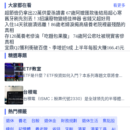
大家都在看
看更多
超節儉仍拿出22萬供愛孫讀書 67歲阿嬤匯款後結局超心寒
舊牙刷先別丟！3招讓廢物變絕佳神器 省錢又超好用
入住14天就崩潰逃離！86歲老婦淚揭高級養老院裡最殘酷的
真相
存120萬養老慘淪「吃麵包果腹」 74歲阿公悲吐被現實害慘
真相
宜鼎Q2獲利衝破百億、季增近9成 上半年每股大賺166.45元
精選專題
ETF教室
ETF是什麼？ETF投資如何入門？本系列專題文章將會告訴你新手必須知道的ETF基礎知識。
台積電
台積電（tSMC；股票代號2330）是全球領先的半導體代工公司，成立於1987年，總部位於台灣新竹。且已於美國、日本、德國及中國設廠，台積電是全球首家專業積體電路製造服務公司，也是全球最先進和最大規模的半導體代工廠。
熱門標籤
退休
養老
台股
退休金
財務規劃
退休生活
焦點股
緯創
記憶體
養老院
省錢
牙刷
清潔
清潔工具
AI