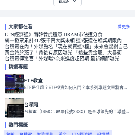
看更多
大家都在看
看更多
LTN經濟通》南韓養虎遺患 DRAM市佔遭分食
統一發票累計312張千萬大獎未領 這5張還在領獎期限內
台積電在內！外媒點名「現在就買這3檔」未來會感謝自己
黃金終於漲了！背後有原因曝光 「這些貴金屬」大暴衝
台積電傳驚喜！外媒曝3奈米進度超預期 最新細節曝光
精選專題
ETF教室
ETF是什麼？ETF投資如何入門？本系列專題文章將會告訴你新手必須知道的ETF基礎知識。
台積電
台積電（tSMC；股票代號2330）是全球領先的半導體代工公司，成立於1987年，總部位於台灣新竹。且已於美國、日本、德國及中國設廠，台積電是全球首家專業積體電路製造服務公司，也是全球最先進和最大規模的半導體代工廠。
熱門標籤
台股
台積電
財務規劃
黃金
LTN經濟通
記憶體