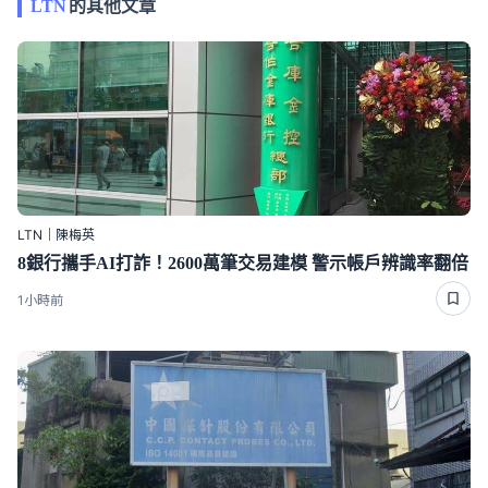
LTN
的其他文章
LTN｜陳梅英
8銀行攜手AI打詐！2600萬筆交易建模 警示帳戶辨識率翻倍
1小時前