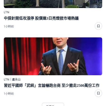
LTN
中探針開低攻漲停 股價連3日亮燈掀市場熱議
1小時前
LTN｜盧永山
習近平國師「武統」言論嚇跑台商 至少撤走2500萬份工作
1小時前