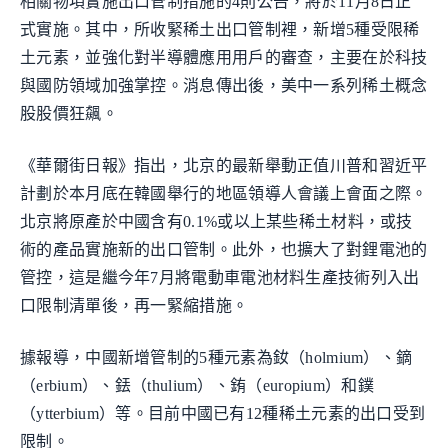
相關物項實施出口管制措施的4則公告，將於11月8日正
式實施。其中，所收緊稀土出口管制裡，新增5種受限稀
土元素，並強化對半導體應用用戶的審查，主要在於科技
與國防領域加強掌控。消息傳出後，美中一系列稀土概念
股股價狂飆。
《華爾街日報》指出，北京的最新舉動正值川普和習近平
計劃於本月底在韓國舉行的地區領導人會議上會面之際。
北京將原產於中國含有0.1%或以上某些稀土材料，或技
術的產品實施新的出口管制。此外，也擴大了對鋰電池的
管控，這是繼今年7月將電動車電池材料生產技術列入出
口限制清單後，再一緊縮措施。
據報導，中國新增管制的5種元素為釹（holmium）、鏑
（erbium）、銩（thulium）、銪（europium）和鏷
（ytterbium）等。目前中國已有12種稀土元素的出口受到
限制。