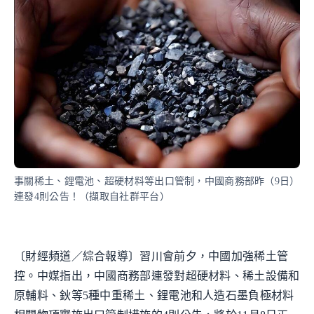
事關稀土、鋰電池、超硬材料等出口管制，中國商務部昨（9日）
連發4則公告！（擷取自社群平台）
〔財經頻道／綜合報導〕習川會前夕，中國加強稀土管
控。中媒指出，中國商務部連發對超硬材料、稀土設備和
原輔料、鈥等5種中重稀土、鋰電池和人造石墨負極材料