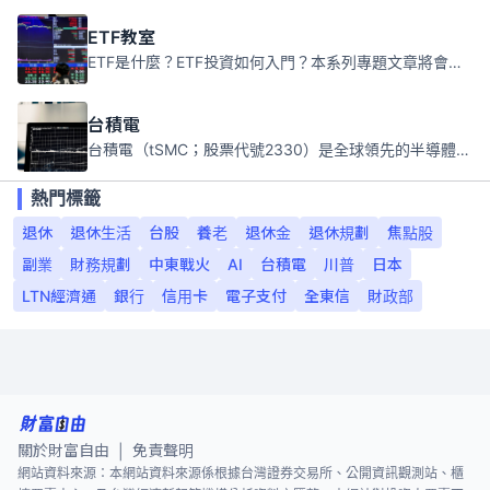
ETF教室
ETF是什麼？ETF投資如何入門？本系列專題文章將會告訴你新手必須知道的ETF基礎知識。
台積電
台積電（tSMC；股票代號2330）是全球領先的半導體代工公司，成立於1987年，總部位於台灣新竹。且已於美國、日本、德國及中國設廠，台積電是全球首家專業積體電路製造服務公司，也是全球最先進和最大規模的半導體代工廠。
熱門標籤
退休
退休生活
台股
養老
退休金
退休規劃
焦點股
副業
財務規劃
中東戰火
AI
台積電
川普
日本
LTN經濟通
銀行
信用卡
電子支付
全東信
財政部
關於財富自由
免責聲明
|
網站資料來源：本網站資料來源係根據台灣證券交易所、公開資訊觀測站、櫃