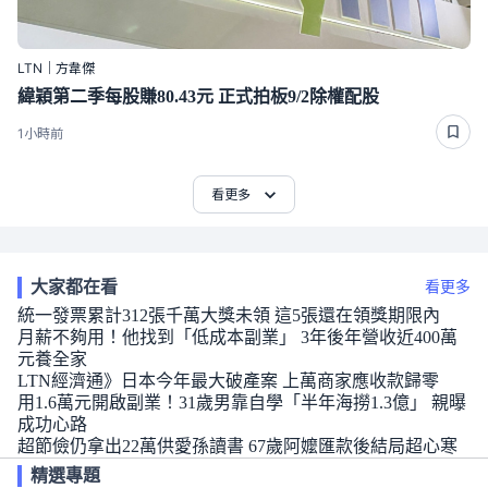
LTN｜方韋傑
緯穎第二季每股賺80.43元 正式拍板9/2除權配股
1小時前
看更多
大家都在看
看更多
統一發票累計312張千萬大獎未領 這5張還在領獎期限內
月薪不夠用！他找到「低成本副業」 3年後年營收近400萬
元養全家
LTN經濟通》日本今年最大破產案 上萬商家應收款歸零
用1.6萬元開啟副業！31歲男靠自學「半年海撈1.3億」 親曝
成功心路
超節儉仍拿出22萬供愛孫讀書 67歲阿嬤匯款後結局超心寒
精選專題