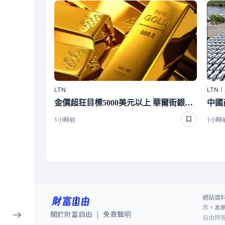
LTN
LTN
金價超狂目標5000美元以上 華爾街銀行給出時間
1小時前
1小時
網站資
示。本
關於財富自由
免責聲明
|
自由時