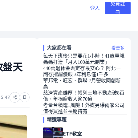
免費註
登入
冊
大家都在看
看更多
每天下班後只需要花1小時！41歲單親
媽媽打造「月入100萬元副業」
收盤天
440萬退休金丟定存最安心？ 阿北一
刷存摺超傻眼 3年利息僅1千多
華邦電、旺宏、群聯 7月營收同創新
高
慈濟資產雄厚！帳列土地不動產破8百
05:47
億、年捐贈收入逾70億
考量台積電1風險！外媒另曝兩家公司
值得買進並長期持有
精選專題
ETF教室