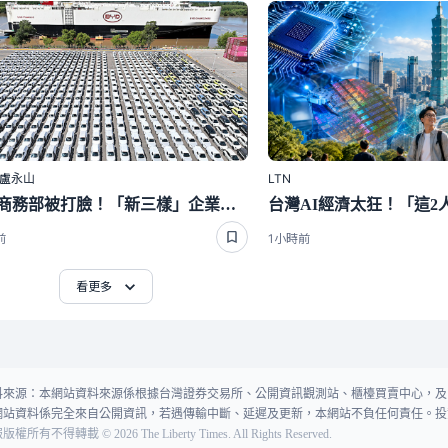
｜盧永山
LTN
中國商務部被打臉！「新三樣」企業產能過剩 註銷近1.3萬家
前
1小時前
看更多
料來源：本網站資料來源係根據台灣證券交易所、公開資訊觀測站、櫃檯買賣中心，及
網站資料係完全來自公開資訊，若遇傳輸中斷、延遲及更新，本網站不負任何責任。投
報版權所有不得轉載
©
2026
The Liberty Times. All Rights Reserved.