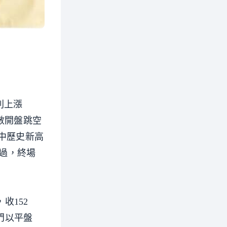
則上漲
數開盤跳空
盤中歷史新高
不過，終場
收152
羅門以平盤