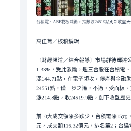
台積電、ABF載板喊衝，指數收24519點刷新收盤
高佳菁／核稿編輯
〔財經頻道／綜合報導〕市場靜待輝達公
1.33%，受此激勵，週三台股在台積電
漲144.71點，在電子領攻，傳產與金融
24551點，僅一步之遙，不過，受面
漲214.8點，收24519.9點，創下收盤
前10大成交額漲多跌少，台積電漲15元，收
元，成交額116.32億元，排名第2；台達