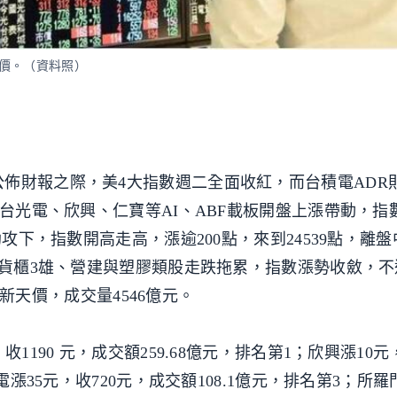
天價。（資料照）
佈財報之際，美4大指數週二全面收紅，而台積電ADR
、台光電、欣興、仁寶等AI、ABF載板開盤上漲帶動，指
助攻下，指數開高走高，漲逾200點，來到24539點，離
板、貨櫃3雄、營建與塑膠類股走跌拖累，指數漲勢收斂，
歷史新天價，成交量4546億元。
1190 元，成交額259.68億元，排名第1；欣興漲10元，
電漲35元，收720元，成交額108.1億元，排名第3；所