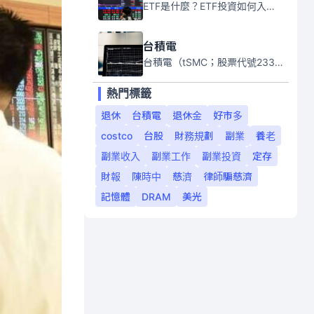
ETF是什麼？ETF投資如何入門？本系列專題文章將會告訴你新手必須知道的ETF基礎知識。
台積電
台積電（tSMC；股票代號2330）是全球領先的半導體代工公司，成立於1987年，總部位於台灣新竹。且已於美國、日本、德國及中國設廠，台積電是全球首家專業積體電路製造服務公司，也是全球最先進和最大規模的半導體代工廠。
熱門標籤
退休
台積電
退休金
好市多
costco
台股
財務規劃
副業
養老
副業收入
副業工作
副業投資
定存
財報
陳時中
慈濟
律師騙慈濟
記憶體
DRAM
美光