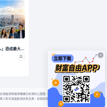
台灣AI經濟太狂！「這2人」恐成最大變數 西媒全說了
台灣經濟新報等機構分析資料之匯整，本網站對投資人買賣不作任何建議或暗
資人對交易盈虧須自負全責，投資前請謹慎評估風險。