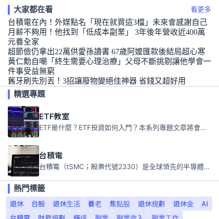
大家都在看
看更多
台積電在內！外媒點名「現在就買這3檔」未來會感謝自己
月薪不夠用！他找到「低成本副業」 3年後年營收近400萬
元養全家
超節儉仍拿出22萬供愛孫讀書 67歲阿嬤匯款後結局超心寒
黃仁勳自嘲「終生需要心理治療」父母不斷挑剔讓他學會一
件事受益無窮
舊牙刷先別丟！3招讓廢物變絕佳神器 省錢又超好用
精選專題
ETF教室
ETF是什麼？ETF投資如何入門？本系列專題文章將會告訴你新手必須知道的ETF基礎知識。
台積電
台積電（tSMC；股票代號2330）是全球領先的半導體代工公司，成立於1987年，總部位於台灣新竹。且已於美國、日本、德國及中國設廠，台積電是全球首家專業積體電路製造服務公司，也是全球最先進和最大規模的半導體代工廠。
熱門標籤
退休
台股
退休生活
養老
焦點股
退休規劃
退休金
AI
台積電
財務規劃
輝達
副業
副業收入
副業工作