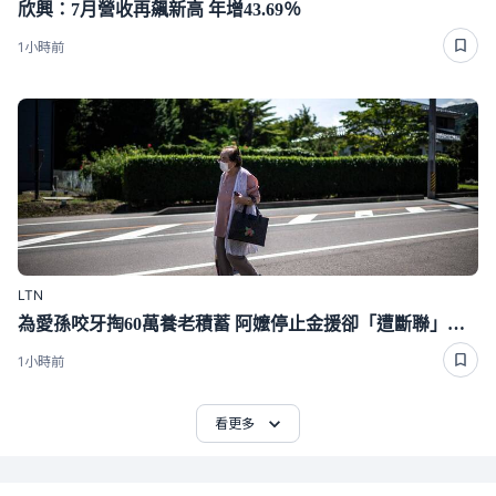
欣興：7月營收再飆新高 年增43.69％
1小時前
LTN
為愛孫咬牙掏60萬養老積蓄 阿嬤停止金援卻「遭斷聯」下場好心酸
1小時前
看更多