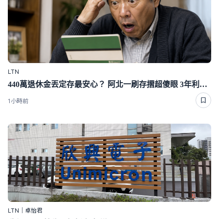
LTN
440萬退休金丟定存最安心？ 阿北一刷存摺超傻眼 3年利息僅1千多
1小時前
LTN｜卓怡君