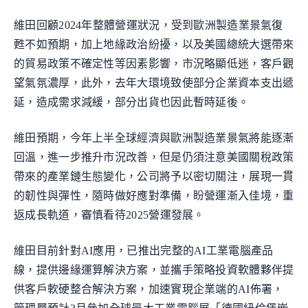
維田回顧2024年整體營運狀況，受到歐洲製造業景氣復
甦不如預期，加上地緣政治紛擾，以及美國總統大選帶來
的貿易政策不確定性等因素影響，市況略顯低迷，客戶觀
望氣氛濃厚，此外，去年大環境致使部分企業資本支出遞
延，造成需求減緩，部分出貨也因此暫時延後。
維田預期，今年上半全球經濟與歐洲製造業景氣將能逐漸
回溫，進一步推升市況改善，但是仍須注意美國關稅政策
帶來的產業鏈生態變化，公司將予以密切關注，展現一貫
的韌性與彈性，隨時做好應對準備，盼營運漸入佳境，重
返成長軌道，審慎看待2025營運發展。
維田目前針對AI應用，已推出完整的AI工業電腦產品
線，提供邊緣運算解決方案，並攜手策略投資軟體夥伴提
供客戶軟硬整合解決方案，加速實現企業端的AI佈署，