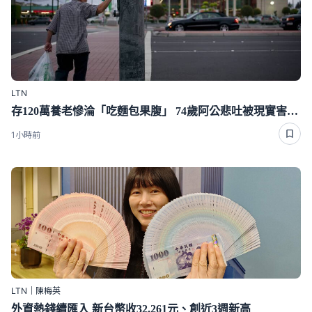
LTN
存120萬養老慘淪「吃麵包果腹」 74歲阿公悲吐被現實害慘真相
1小時前
LTN｜陳梅英
外資熱錢續匯入 新台幣收32.261元、創近3週新高