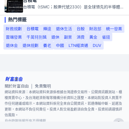
台積電
台積電（tSMC；股票代號2330）是全球領先的半導體代工公司，成立於1987年，總部位於台灣新竹。且已於美國、日本、德國及中國設廠，台積電是全球首家專業積體電路製造服務公司，也是全球最先進和最大規模的半導體代工廠。
熱門標籤
財務規劃
台積電
輝達
退休生活
台股
財政部
統一發票
雲端發票
千萬特別獎
退休
副業
消費
黃金
省錢
退休金
退休規劃
養老
中國
LTN經濟通
DUV
關於財富自由
免責聲明
|
網站資料來源：本網站資料來源係根據台灣證券交易所、公開資訊觀測站、櫃
檯買賣中心，及台灣經濟新報等機構分析資料之匯整，本網站對投資人買賣不
作任何建議或暗示。本網站資料係完全來自公開資訊，若遇傳輸中斷、延遲及
更新，本網站不負任何責任。投資人對交易盈虧須自負全責，投資前請謹慎評
估風險。
自由時報版權所有不得轉載
©
2026
The Liberty Times. All Rights Reserved.