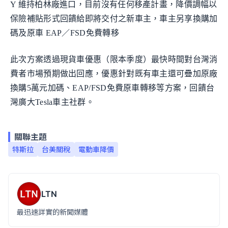
Y 維持柏林廠進口，目前沒有任何移產計畫，降價調幅以
保險補貼形式回饋給即將交付之新車主，車主另享換購加
碼及原車 EAP／FSD免費轉移
此次方案透過現貨車優惠（限本季度）最快時間對台灣消
費者市場預期做出回應，優惠針對既有車主還可疊加原廠
換購5萬元加碼、EAP/FSD免費原車轉移等方案，回饋台
灣廣大Tesla車主社群。
關聯主題
特斯拉
台美關稅
電動車降價
LTN
最迅速詳實的新聞媒體