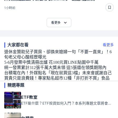
1小時前
看更多
大家都在看
看更多
退休金贊助兒子買房、卻換來媳婦一句「不要一直來」！6
旬老父母心酸經歷曝光
5-6月發票中獎清冊出爐 花100元買LINE貼圖中千萬
統一發票累計312張千萬大獎未領 這5張還在領獎期限內
台積電在內！外媒點名「現在就買這3檔」未來會感謝自己
買貴只是浪費錢！專家點名超市12種「非打折不買」食品
精選專題
ETF教室
ETF是什麼？ETF投資如何入門？本系列專題文章將會告訴你新手必須知道的ETF基礎知識。