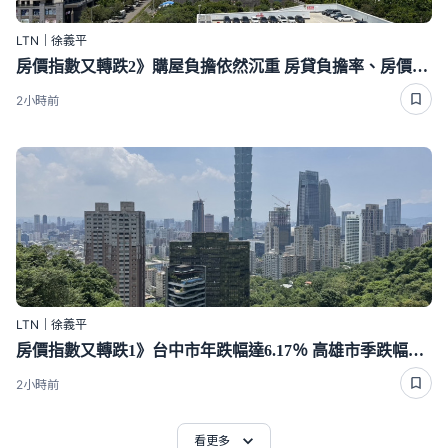
LTN｜徐義平
房價指數又轉跌2》購屋負擔依然沉重 房貸負擔率、房價所得比均加重
2小時前
LTN｜徐義平
房價指數又轉跌1》台中市年跌幅達6.17％ 高雄市季跌幅最高
2小時前
看更多