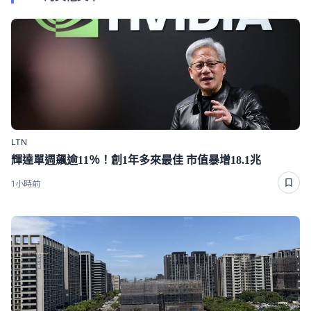
LTN
輝達單週飆逾11％！創1年多來最佳 市值暴增18.1兆
1小時前