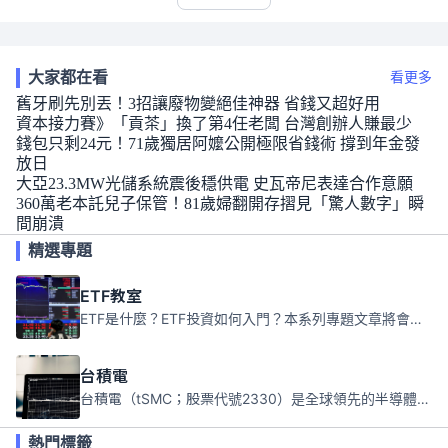
大家都在看
看更多
舊牙刷先別丟！3招讓廢物變絕佳神器 省錢又超好用
資本接力賽》「貢茶」換了第4任老闆 台灣創辦人賺最少
錢包只剩24元！71歲獨居阿嬤公開極限省錢術 撐到年金發
放日
大亞23.3MW光儲系統震後穩供電 史瓦帝尼表達合作意願
360萬老本託兒子保管！81歲婦翻開存摺見「驚人數字」瞬
間崩潰
精選專題
ETF教室
ETF是什麼？ETF投資如何入門？本系列專題文章將會告訴你新手必須知道的ETF基礎知識。
台積電
台積電（tSMC；股票代號2330）是全球領先的半導體代工公司，成立於1987年，總部位於台灣新竹。且已於美國、日本、德國及中國設廠，台積電是全球首家專業積體電路製造服務公司，也是全球最先進和最大規模的半導體代工廠。
熱門標籤