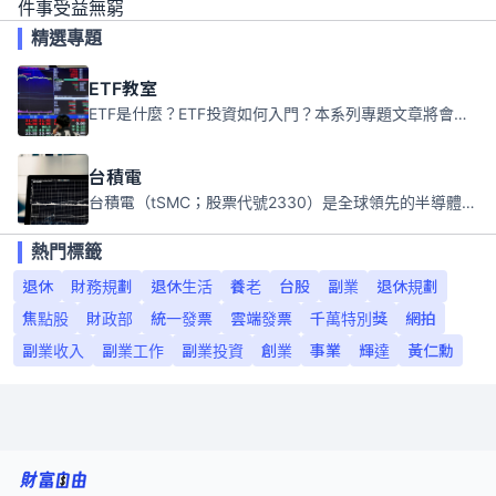
件事受益無窮
精選專題
ETF教室
ETF是什麼？ETF投資如何入門？本系列專題文章將會告訴你新手必須知道的ETF基礎知識。
台積電
台積電（tSMC；股票代號2330）是全球領先的半導體代工公司，成立於1987年，總部位於台灣新竹。且已於美國、日本、德國及中國設廠，台積電是全球首家專業積體電路製造服務公司，也是全球最先進和最大規模的半導體代工廠。
熱門標籤
退休
財務規劃
退休生活
養老
台股
副業
退休規劃
焦點股
財政部
統一發票
雲端發票
千萬特別獎
網拍
副業收入
副業工作
副業投資
創業
事業
輝達
黃仁勳