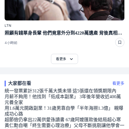
LTN
照顧有錢單身長輩 他們竟意外分到4220萬遺產 背後真相曝光了
4小時前
看更多
大家都在看
看更多
統一發票累計312張千萬大獎未領 這5張還在領獎期限內
月薪不夠用！他找到「低成本副業」 3年後年營收近400萬
元養全家
用1.6萬元開啟副業！31歲男靠自學「半年海撈1.3億」 親曝
成功心路
超節儉仍拿出22萬供愛孫讀書 67歲阿嬤匯款後結局超心寒
黃仁勳自嘲「終生需要心理治療」父母不斷挑剔讓他學會一