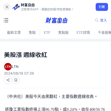
財富自由
打開
立即使用APP，開啟您的股市智慧導航！
登入
最新文章
焦點
ETF
焦點股
ETF詳情
千金股
美股漲 週線收紅
LTN
2024/08/18 07:39
〔中央社〕美股今天由黑翻紅，主要指數週線收高。
道瓊工業指數終場上漲96.70點，或0.24%，收在40659.76