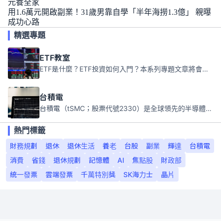
元養全家
用1.6萬元開啟副業！31歲男靠自學「半年海撈1.3億」 親曝
成功心路
精選專題
ETF教室
ETF是什麼？ETF投資如何入門？本系列專題文章將會告訴你新手必須知道的ETF基礎知識。
台積電
台積電（tSMC；股票代號2330）是全球領先的半導體代工公司，成立於1987年，總部位於台灣新竹。且已於美國、日本、德國及中國設廠，台積電是全球首家專業積體電路製造服務公司，也是全球最先進和最大規模的半導體代工廠。
熱門標籤
財務規劃
退休
退休生活
養老
台股
副業
輝達
台積電
消費
省錢
退休規劃
記憶體
AI
焦點股
財政部
統一發票
雲端發票
千萬特別獎
SK海力士
晶片