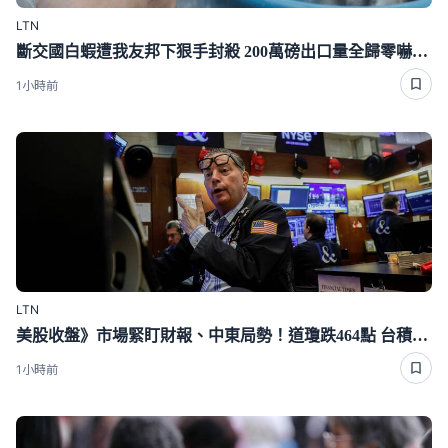
LTN
斷交國白蝦遭我友邦下狠手封殺 200萬磅出口量全歸零嚇崩了
1小時前
LTN
美股收盤》市場緊盯財報、中東局勢！道瓊跌464點 台積電ADR漲逾1％
1小時前