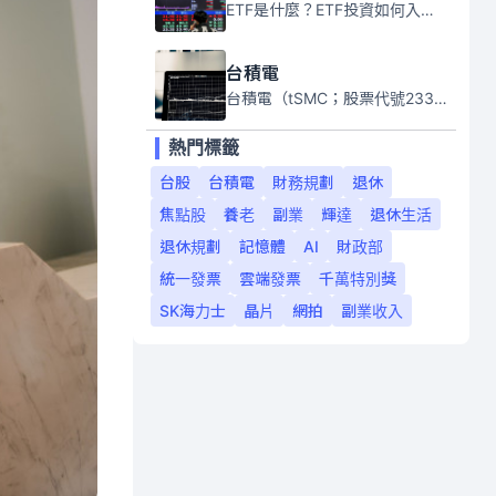
ETF是什麼？ETF投資如何入門？本系列專題文章將會告訴你新手必須知道的ETF基礎知識。
台積電
台積電（tSMC；股票代號2330）是全球領先的半導體代工公司，成立於1987年，總部位於台灣新竹。且已於美國、日本、德國及中國設廠，台積電是全球首家專業積體電路製造服務公司，也是全球最先進和最大規模的半導體代工廠。
熱門標籤
台股
台積電
財務規劃
退休
焦點股
養老
副業
輝達
退休生活
退休規劃
記憶體
AI
財政部
統一發票
雲端發票
千萬特別獎
SK海力士
晶片
網拍
副業收入