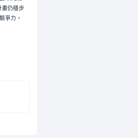
計畫仍穩步
競爭力，