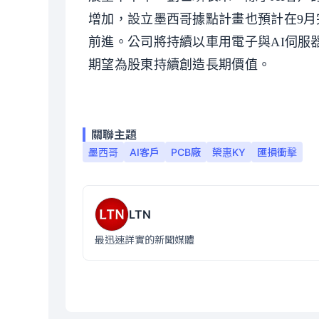
增加，設立墨西哥據點計畫也預計在9
前進。公司將持續以車用電子與AI伺服
期望為股東持續創造長期價值。
關聯主題
墨西哥
AI客戶
PCB廠
榮惠KY
匯損衝擊
LTN
最迅速詳實的新聞媒體