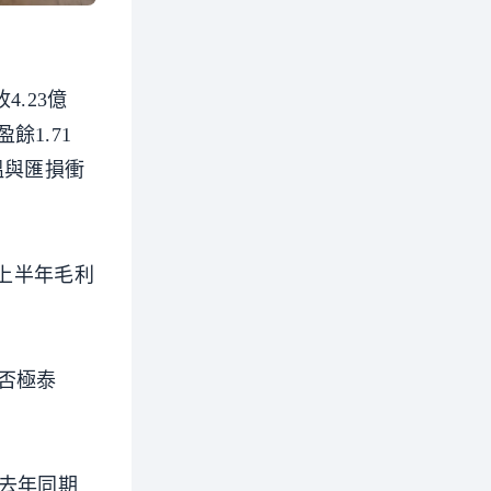
.23億
餘1.71
溫與匯損衝
，上半年毛利
否極泰
去年同期