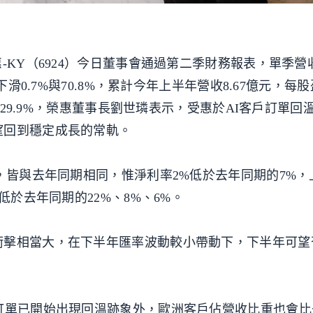
KY（6924）今日董事會通過第二季財務報表，單季營收4
滑0.7%與70.8%，累計今年上半年營收8.67億元，每股盈
下滑29.9%，榮惠董事長劉世璘表示，受惠於AI客戶訂單回
望回到穩定成長的常軌。
%，皆與去年同期相同，惟淨利率2%低於去年同期的7%
低於去年同期的22%、8%、6%。
衝擊相當大，在下半年匯率波動較小帶動下，下半年可望
訂單已開始出現回溫跡象外，歐洲客戶佔營收比重也會比