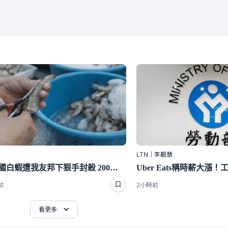
LTN｜李靚慧
斷交國白蝦遭我友邦下狠手封殺 200萬磅出口量全歸零嚇崩了
前
2小時前
看更多