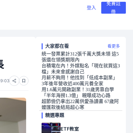
免費註
登入
冊
大家都在看
看更多
統一發票累計312張千萬大獎未領 這5
張還在領獎期限內
長
台積電在內！外媒點名「現在就買這3
檔」未來會感謝自己
月薪不夠用！他找到「低成本副業」
09:03
3年後年營收近400萬元養全家
用1.6萬元開啟副業！31歲男靠自學
「半年海撈1.3億」 親曝成功心路
超節儉仍拿出22萬供愛孫讀書 67歲阿
嬤匯款後結局超心寒
精選專題
ETF教室