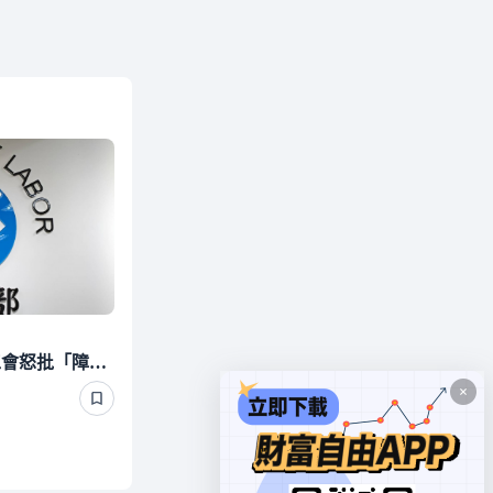
Uber Eats稱時薪大漲！工會怒批「障眼法」 勞動部晚間定調：確實違法