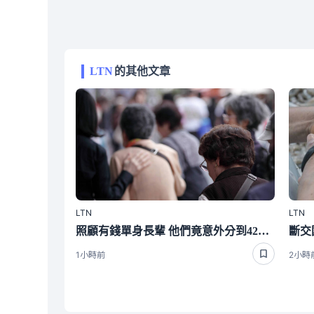
LTN
的其他文章
LTN
LTN
照顧有錢單身長輩 他們竟意外分到4220萬遺產 背後真相曝光了
1小時前
2小時