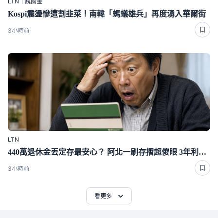
LTN｜魏國金
Kospi震盪慘遭割韭菜！南韓「螞蟻雄兵」再度湧入華爾街
3小時前
LTN
440萬退休金丟定存最安心？ 阿北一刷存摺超傻眼 3年利息僅1千多
3小時前
看更多