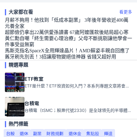
大家都在看
看更多
月薪不夠用！他找到「低成本副業」 3年後年營收近400萬
元養全家
超節儉仍拿出22萬供愛孫讀書 67歲阿嬤匯款後結局超心寒
黃仁勳自嘲「終生需要心理治療」父母不斷挑剔讓他學會一
件事受益無窮
馬斯克指名SpaceX全用輝達晶片！AMD蘇姿丰親自回應了
舊牙刷先別丟！3招讓廢物變絕佳神器 省錢又超好用
精選專題
ETF教室
ETF是什麼？ETF投資如何入門？本系列專題文章將會告訴你新手必須知道的ETF基礎知識。
台積電
台積電（tSMC；股票代號2330）是全球領先的半導體代工公司，成立於1987年，總部位於台灣新竹。且已於美國、日本、德國及中國設廠，台積電是全球首家專業積體電路製造服務公司，也是全球最先進和最大規模的半導體代工廠。
熱門標籤
台股
退休
副業
財務規劃
退休金
焦點股
輝達