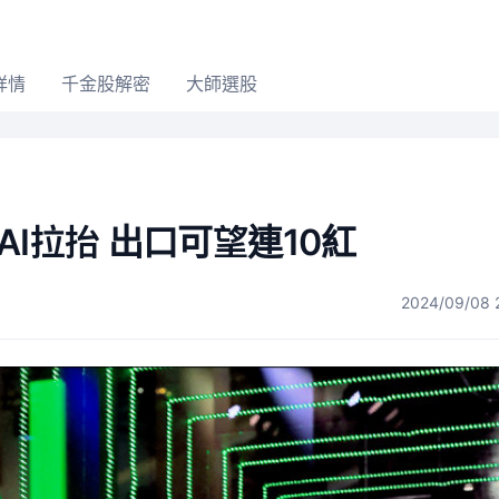
詳情
千金股解密
大師選股
I拉抬 出口可望連10紅
2024/09/08 