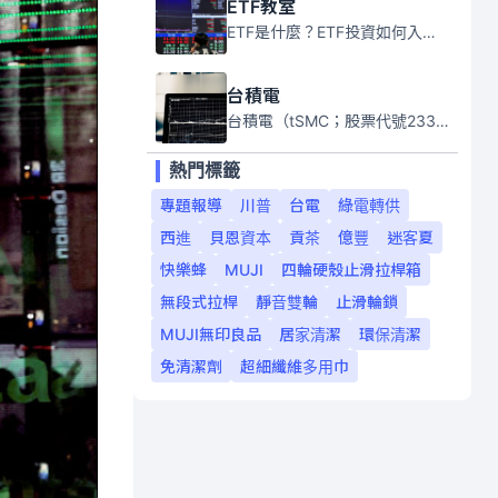
ETF教室
ETF是什麼？ETF投資如何入門？本系列專題文章將會告訴你新手必須知道的ETF基礎知識。
台積電
台積電（tSMC；股票代號2330）是全球領先的半導體代工公司，成立於1987年，總部位於台灣新竹。且已於美國、日本、德國及中國設廠，台積電是全球首家專業積體電路製造服務公司，也是全球最先進和最大規模的半導體代工廠。
熱門標籤
專題報導
川普
台電
綠電轉供
西進
貝恩資本
貢茶
億豐
迷客夏
快樂蜂
MUJI
四輪硬殼止滑拉桿箱
無段式拉桿
靜音雙輪
止滑輪鎖
MUJI無印良品
居家清潔
環保清潔
免清潔劑
超細纖維多用巾