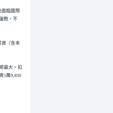
仍面臨國際
復甦，不
薪資（含本
同期最大。扣
萬9,830