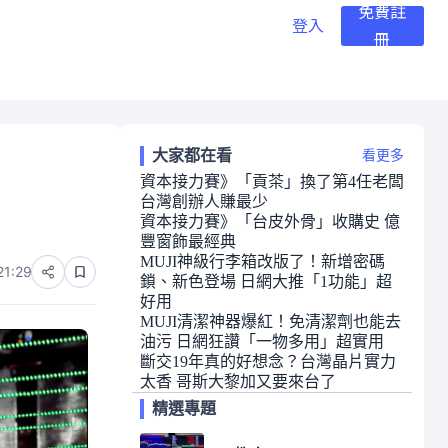
免費註
登入
冊
大家都在看
看更多
資本接力賽》「貢茶」換了第4任老闆
台灣創辦人賺最少
資本接力賽》「台皮外骨」收購史 億
豐窗飾最經典
MUJI神級行李箱改版了！新增密碼
21:29
鎖、新色登場 日網大推「1功能」超
好用
MUJI清潔神器爆紅！免清潔劑也能去
油污 日網狂讚「一物多用」超實用
斷交19年真的好想念？台灣晶片實力
太香 哥斯大黎加又要來台了
精選專題