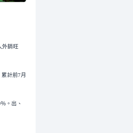
入外銷旺
。累計前7月
增9％。出、