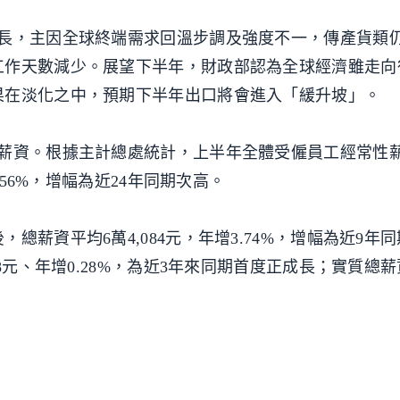
成長，主因全球終端需求回溫步調及強度不一，傳產貨類
工作天數減少。展望下半年，財政部認為全球經濟雖走向
果在淡化之中，預期下半年出口將會進入「緩升坡」。
工薪資。根據主計總處統計，上半年全體受僱員工經常性
.56%，增幅為近24年同期次高。
總薪資平均6萬4,084元，年增3.74%，增幅為近9年
元、年增0.28%，為近3年來同期首度正成長；實質總薪資5