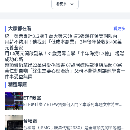
看更多
大家都在看
看更多
統一發票累計312張千萬大獎未領 這5張還在領獎期限內
月薪不夠用！他找到「低成本副業」 3年後年營收近400萬
元養全家
用1.6萬元開啟副業！31歲男靠自學「半年海撈1.3億」 親曝
成功心路
超節儉仍拿出22萬供愛孫讀書 67歲阿嬤匯款後結局超心寒
黃仁勳自嘲「終生需要心理治療」父母不斷挑剔讓他學會一
件事受益無窮
精選專題
ETF教室
ETF是什麼？ETF投資如何入門？本系列專題文章將會告訴你新手必須知道的ETF基礎知識。
台積電
台積電（tSMC；股票代號2330）是全球領先的半導體代工公司，成立於1987年，總部位於台灣新竹。且已於美國、日本、德國及中國設廠，台積電是全球首家專業積體電路製造服務公司，也是全球最先進和最大規模的半導體代工廠。