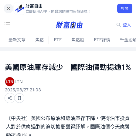
財富自由
打開
立即使用APP，開啟您的股市智慧導航！
登入
最新文章
焦點
ETF
焦點股
ETF詳情
千金股
美國原油庫存減少 國際油價勁揚逾1%
LTN
2025/08/27 21:03
〔中央社〕美國公布原油和燃油庫存下降，使得油市投資
人對於供應過剩的迫切擔憂獲得紓解。國際油價今天應聲
勁揚逾1%。