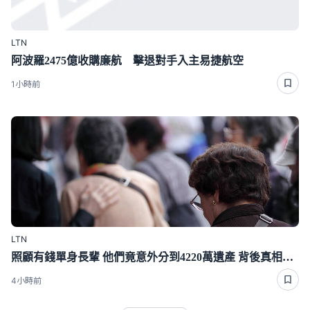
LTN
阿波羅2475億收購廉航 擊退對手入主易捷航空
1小時前
LTN
照顧有錢單身長輩 他們竟意外分到4220萬遺產 背後真相曝光了
4小時前