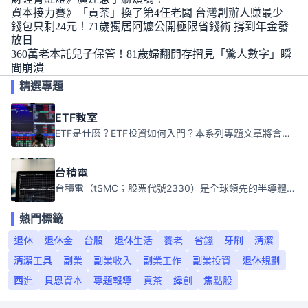
資本接力賽》「貢茶」換了第4任老闆 台灣創辦人賺最少
錢包只剩24元！71歲獨居阿嬤公開極限省錢術 撐到年金發
放日
360萬老本託兒子保管！81歲婦翻開存摺見「驚人數字」瞬
間崩潰
精選專題
ETF教室
ETF是什麼？ETF投資如何入門？本系列專題文章將會告訴你新手必須知道的ETF基礎知識。
台積電
台積電（tSMC；股票代號2330）是全球領先的半導體代工公司，成立於1987年，總部位於台灣新竹。且已於美國、日本、德國及中國設廠，台積電是全球首家專業積體電路製造服務公司，也是全球最先進和最大規模的半導體代工廠。
熱門標籤
退休
退休金
台股
退休生活
養老
省錢
牙刷
清潔
清潔工具
副業
副業收入
副業工作
副業投資
退休規劃
西進
貝恩資本
專題報導
貢茶
緯創
焦點股