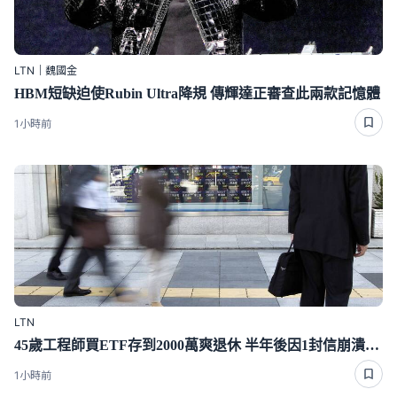
LTN｜魏國金
HBM短缺迫使Rubin Ultra降規 傳輝達正審查此兩款記憶體
1小時前
LTN
45歲工程師買ETF存到2000萬爽退休 半年後因1封信崩潰重回職場
1小時前