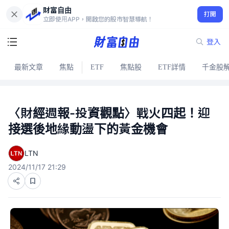
財富自由
打開
立即使用APP，開啟您的股市智慧導航！
登入
最新文章
焦點
ETF
焦點股
ETF詳情
千金股
〈財經週報-投資觀點〉戰火四起！迎
接選後地緣動盪下的黃金機會
LTN
2024/11/17 21:29