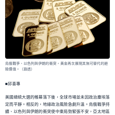
烏俄戰爭、以色列與伊朗的衝突，黃金再次展現其無可替代的避
險價值。（路透）
■邱喜專
美國總統大選的帷幕落下後，全球市場並未因政治塵埃落
定而平靜。相反的，地緣政治風險急劇升溫。烏俄戰爭持
續、以色列與伊朗的衝突使中東局勢緊張不安，亞太地區