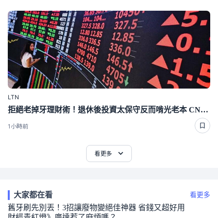
LTN
拒絕老掉牙理財術！退休後投資太保守反而啃光老本 CNBC專家點出投資配比成敗關鍵
1小時前
看更多
大家都在看
看更多
舊牙刷先別丟！3招讓廢物變絕佳神器 省錢又超好用
財經青紅燈》廣達惹了麻煩嗎？