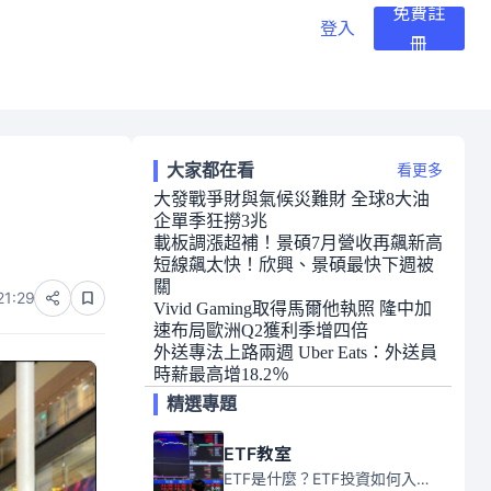
免費註
登入
冊
大家都在看
看更多
大發戰爭財與氣候災難財 全球8大油
企單季狂撈3兆
載板調漲超補！景碩7月營收再飆新高
短線飆太快！欣興、景碩最快下週被
關
21:29
Vivid Gaming取得馬爾他執照 隆中加
速布局歐洲Q2獲利季增四倍
外送專法上路兩週 Uber Eats：外送員
時薪最高增18.2％
精選專題
ETF教室
ETF是什麼？ETF投資如何入門？本系列專題文章將會告訴你新手必須知道的ETF基礎知識。