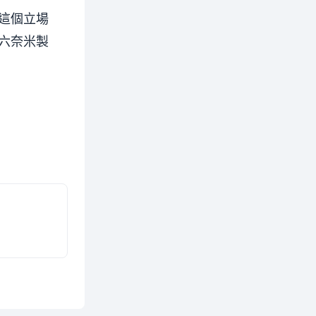
這個立場
六奈米製