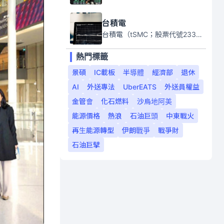
台積電
台積電（tSMC；股票代號2330）是全球領先的半導體代工公司，成立於1987年，總部位於台灣新竹。且已於美國、日本、德國及中國設廠，台積電是全球首家專業積體電路製造服務公司，也是全球最先進和最大規模的半導體代工廠。
熱門標籤
景碩
IC載板
半導體
經濟部
退休
AI
外送專法
UberEATS
外送員權益
金管會
化石燃料
沙烏地阿美
能源價格
熱浪
石油巨頭
中東戰火
再生能源轉型
伊朗戰爭
戰爭財
石油巨擘