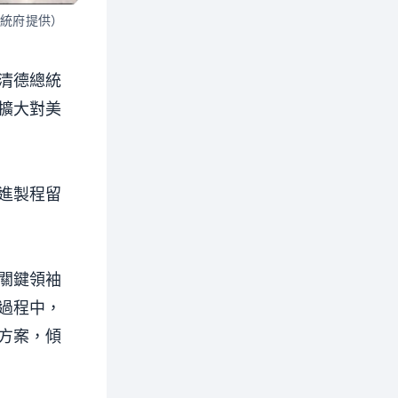
總統府提供）
清德總統
擴大對美
進製程留
關鍵領袖
過程中，
方案，傾