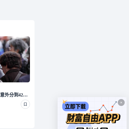
照顧有錢單身長輩 他們竟意外分到4220萬遺產 背後真相曝光了