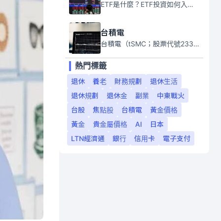
ETF是什麼？ETF投資如何入門？本系列專題文章將會告訴你新手必須知道的ETF基礎知識。
台積電
台積電（tSMC；股票代號2330）是全球領先的半導體代工公司，成立於1987年，總部位於台灣新竹。且已於美國、日本、德國及中國設廠，台積電是全球首家專業積體電路製造服務公司，也是全球最先進和最大規模的半導體代工廠。
熱門標籤
退休
養老
財務規劃
退休生活
退休規劃
退休金
副業
中東戰火
台股
焦點股
台積電
黃金價格
黃金
貴金屬價格
AI
日本
LTN經濟通
銀行
信用卡
電子支付