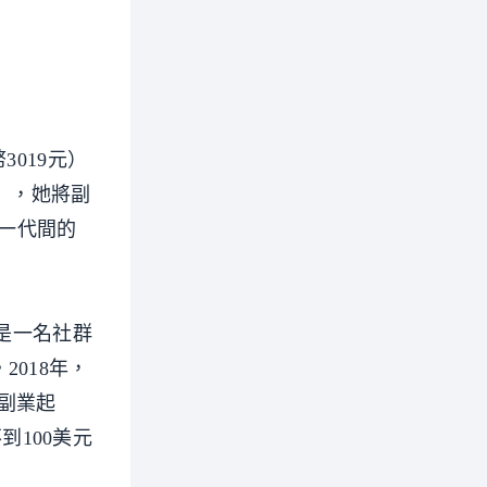
019元）
店），她將副
新一代間的
，是一名社群
2018年，
副業起
到100美元