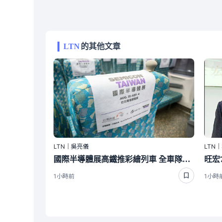
LTN
的其他文章
LTN｜吳亮儀
LTN
國際半導體展高鐵推彩繪列車 全車隊同步換裝專屬頭靠墊
旺宏
1小時前
1小時