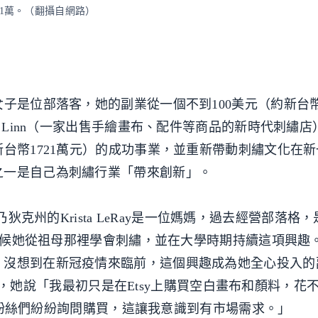
1721萬。（翻攝自網路）
子是位部落客，她的副業從一個不到100美元（約新台幣3
y Linn（一家出售手繪畫布、配件等商品的新時代刺繡
新台幣1721萬元）的成功事業，並重新帶動刺繡文化在
之一是自己為刺繡行業「帶來創新」。
國康乃狄克州的Krista LeRay是一位媽媽，過去經營部落格
ncer）。小時候她從祖母那裡學會刺繡，並在大學時期持續這項興趣。
，沒想到在新冠疫情來臨前，這個興趣成為她全心投入的
算創業，她說「我最初只是在Etsy上購買空白畫布和顏料，花不
m後，粉絲們紛紛詢問購買，這讓我意識到有市場需求。」