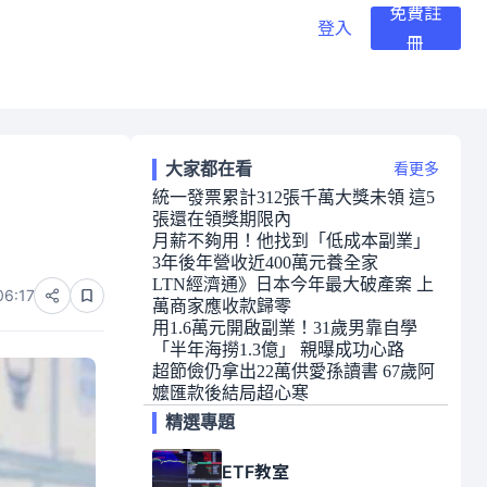
免費註
登入
冊
大家都在看
看更多
統一發票累計312張千萬大獎未領 這5
張還在領獎期限內
月薪不夠用！他找到「低成本副業」
3年後年營收近400萬元養全家
LTN經濟通》日本今年最大破產案 上
06:17
萬商家應收款歸零
用1.6萬元開啟副業！31歲男靠自學
「半年海撈1.3億」 親曝成功心路
超節儉仍拿出22萬供愛孫讀書 67歲阿
嬤匯款後結局超心寒
精選專題
ETF教室