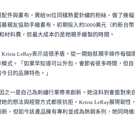
配件與畫布，賣給90位同樣熱愛針繡的粉絲，做了幾幅
募親友協助手繪畫布，初期投入約5000美元（約新台幣
運費和材料費，但最大成本仍是她親手繪製的時間。
ista LeRay表示這很矛盾，從一開始就親手操作每個
作模式。「如果早知道可以外包，會節省很多時間，但自
司今日的品牌特色。」
成功，原因之一是自己為刺繡行業帶來創新。她沒料到會面對來
想法與經營方式都很抗拒。Krista LeRay展現韌性
乏創新，但如今該產品擁有專利並成為熱銷系列，她同時