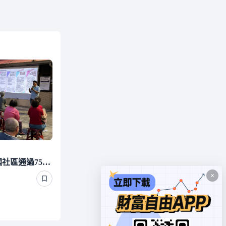
竹市公辦都更2.0首案 復國社區通過75％受理門檻