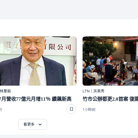
｜林薏茹
LTN｜洪美秀
7月營收77億元月增11％ 續飆新高
前
1小時前
看更多