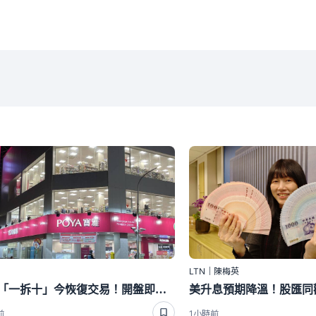
LTN｜陳梅英
寶雅「一拆十」今恢復交易！開盤即漲停 網笑：是有打入AI供應鏈嗎？
前
1小時前