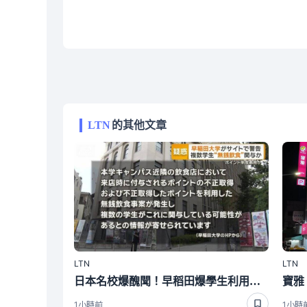
LTN
的其他文章
LTN
LTN
日本名校爆醜聞！早稻田爆學生利用「這招」吃霸王餐 校方罕見說重話
1小時前
1小時