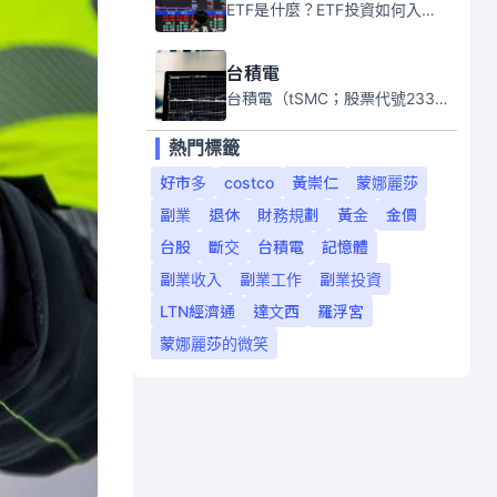
ETF是什麼？ETF投資如何入門？本系列專題文章將會告訴你新手必須知道的ETF基礎知識。
台積電
台積電（tSMC；股票代號2330）是全球領先的半導體代工公司，成立於1987年，總部位於台灣新竹。且已於美國、日本、德國及中國設廠，台積電是全球首家專業積體電路製造服務公司，也是全球最先進和最大規模的半導體代工廠。
熱門標籤
好市多
costco
黃崇仁
蒙娜麗莎
副業
退休
財務規劃
黃金
金價
台股
斷交
台積電
記憶體
副業收入
副業工作
副業投資
LTN經濟通
達文西
羅浮宮
蒙娜麗莎的微笑