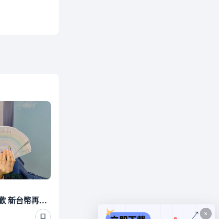
美升息預期降溫！股匯同歡 新台幣再戰32.2元