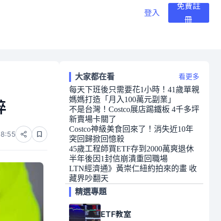
免費註
登入
冊
大家都在看
看更多
每天下班後只需要花1小時！41歲單親
媽媽打造「月入100萬元副業」
碎
不是台灣！Costco展店踢鐵板 4千多坪
新賣場卡關了
Costco神級美食回來了！消失近10年
08:55
突回歸掀回憶殺
45歲工程師買ETF存到2000萬爽退休
半年後因1封信崩潰重回職場
LTN經濟通》黃崇仁紐約拍來的畫 收
藏界吵翻天
精選專題
ETF教室