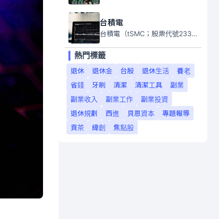
台積電
台積電（tSMC；股票代號2330）是全球領先的半導體代工公司，成立於1987年，總部位於台灣新竹。且已於美國、日本、德國及中國設廠，台積電是全球首家專業積體電路製造服務公司，也是全球最先進和最大規模的半導體代工廠。
熱門標籤
退休
退休金
台股
退休生活
養老
省錢
牙刷
清潔
清潔工具
副業
副業收入
副業工作
副業投資
退休規劃
西進
貝恩資本
專題報導
貢茶
緯創
焦點股