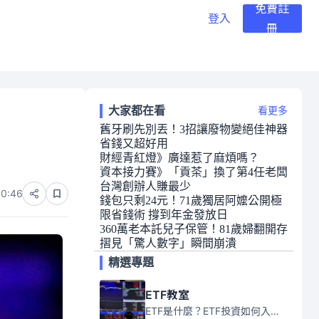
免費註
登入
冊
大家都在看
看更多
舊牙刷先別丟！3招讓廢物變絕佳神器
省錢又超好用
財經青紅燈》廣達惹了麻煩嗎？
資本接力賽》「貢茶」換了第4任老闆
台灣創辦人賺最少
00:46
錢包只剩24元！71歲獨居阿嬤公開極
限省錢術 撐到年金發放日
360萬老本託兒子保管！81歲婦翻開存
摺見「驚人數字」瞬間崩潰
精選專題
ETF教室
ETF是什麼？ETF投資如何入門？本系列專題文章將會告訴你新手必須知道的ETF基礎知識。