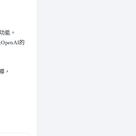
I功能。
OpenAI的
報導，