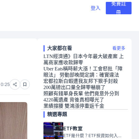
免費註
登入
冊
大家都在看
看更多
LTN經濟通》日本今年最大破產案 上
萬商家應收款歸零
Uber Eats稱時薪大漲！工會怒批「障
眼法」 勞動部晚間定調：確實違法
宏都拉斯白蝦遭我友邦下狠手封殺
10:25
200萬磅出口量全歸零嚇崩了
照顧有錢單身長輩 他們竟意外分到
4220萬遺產 背後真相曝光了
業績撐腰 雙鴻漲停重返千金
精選專題
ETF教室
ETF是什麼？ETF投資如何入門？本系列專題文章將會告訴你新手必須知道的ETF基礎知識。