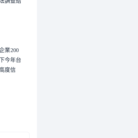
法調查結
業200
下今年台
高度信