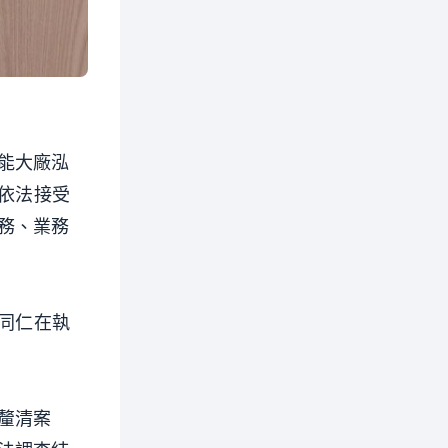
能大廠泓
昌依法接受
務、業務
有同仁在執
釐清案