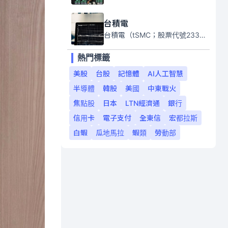
台積電
台積電（tSMC；股票代號2330）是全球領先的半導體代工公司，成立於1987年，總部位於台灣新竹。且已於美國、日本、德國及中國設廠，台積電是全球首家專業積體電路製造服務公司，也是全球最先進和最大規模的半導體代工廠。
熱門標籤
美股
台股
記憶體
AI人工智慧
半導體
韓股
美國
中東戰火
焦點股
日本
LTN經濟通
銀行
信用卡
電子支付
全東信
宏都拉斯
白蝦
瓜地馬拉
蝦類
勞動部