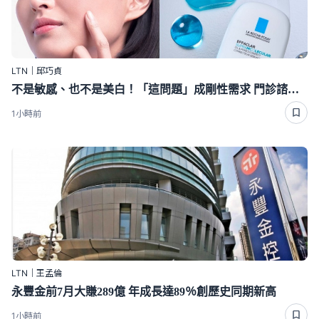
LTN｜邱巧貞
不是敏感、也不是美白！「這問題」成剛性需求 門診諮詢率衝98％
1小時前
LTN｜王孟倫
永豐金前7月大賺289億 年成長達89％創歷史同期新高
1小時前