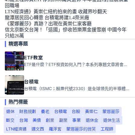
回職場
LTN經濟通》黃崇仁紐約拍來的畫 收藏界吵翻天
龍潭居民回心轉意 台積電將建1.4奈米廠
《蒙娜麗莎》真跡？出現在黃崇仁家客廳
信北京斷交台灣！「這國」慘收芭樂票金援雪崩 中國今年
只給26萬
精選專題
ETF教室
ETF是什麼？ETF投資如何入門？本系列專題文章將會告訴你新手必須知道的ETF基礎知識。
台積電
台積電（tSMC；股票代號2330）是全球領先的半導體代工公司，成立於1987年，總部位於台灣新竹。且已於美國、日本、德國及中國設廠，台積電是全球首家專業積體電路製造服務公司，也是全球最先進和最大規模的半導體代工廠。
熱門標籤
退休
財務規劃
養老
台積電
台股
黃崇仁
蒙娜麗莎
斷交
台灣
美債
創業
副業
事業
退休金
退休生活
LTN經濟通
達文西
羅浮宮
蒙娜麗莎的微笑
工程師