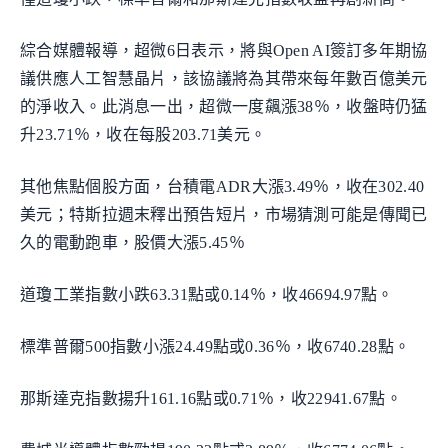
綜合媒體報導，超微6日表示，將與Open AI簽訂多年期協
議供應人工智慧晶片，該協議將為其帶來每年數百億美元
的淨收入。此消息一出，超微一度飆漲38％，收盤時仍猛
升23.71％，收在每股203.71美元。
其他焦點個股方面，台積電ADR大漲3.49％，收在302.40
美元；特斯拉週末釋出預告短片，市場猜測可能是傳聞已
久的電動跑車，股價大漲5.45％
道瓊工業指數小跌63.31點或0.14％，收46694.97點。
標準普爾500指數小漲24.49點或0.36％，收6740.28點。
那斯達克指數揚升161.16點或0.71％，收22941.67點。