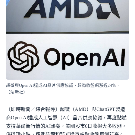
超微與Open AI達成AI晶片供應協議，超微收盤飆漲近24％。
（法新社）
〔即時新聞／綜合報導〕超微（AMD）與ChatGPT製造
商Open AI達成人工智慧（AI）晶片供應協議，再度點燃
支撐華爾街行情的AI熱潮，美國股市6日收盤大多收漲，
僅道瓊小跌，標準普爾和那斯達克指數收盤再創新高。