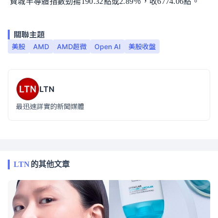
費城半導體指數勁揚190.32點或2.89％，收6774.06點。
關聯主題
美股
AMD
AMD超微
Open AI
美股收盤
LTN
最迅速詳實的新聞媒體
LTN
的其他文章