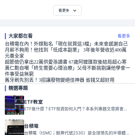
看更多
大家都在看
看更多
台積電在內！外媒點名「現在就買這3檔」未來會感謝自己
月薪不夠用！他找到「低成本副業」 3年後年營收近400萬
元養全家
超節儉仍拿出22萬供愛孫讀書 67歲阿嬤匯款後結局超心寒
黃仁勳自嘲「終生需要心理治療」父母不斷挑剔讓他學會一
件事受益無窮
舊牙刷先別丟！3招讓廢物變絕佳神器 省錢又超好用
精選專題
ETF教室
ETF是什麼？ETF投資如何入門？本系列專題文章將會告訴你新手必須知道的ETF基礎知識。
台積電
台積電（tSMC；股票代號2330）是全球領先的半導體代工公司，成立於1987年，總部位於台灣新竹。且已於美國、日本、德國及中國設廠，台積電是全球首家專業積體電路製造服務公司，也是全球最先進和最大規模的半導體代工廠。