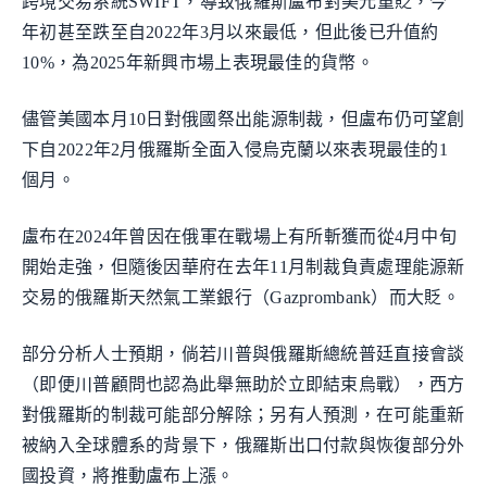
跨境交易系統SWIFT，導致俄羅斯盧布對美元重貶，今
年初甚至跌至自2022年3月以來最低，但此後已升值約
10%，為2025年新興市場上表現最佳的貨幣。
儘管美國本月10日對俄國祭出能源制裁，但盧布仍可望創
下自2022年2月俄羅斯全面入侵烏克蘭以來表現最佳的1
個月。
盧布在2024年曾因在俄軍在戰場上有所斬獲而從4月中旬
開始走強，但隨後因華府在去年11月制裁負責處理能源新
交易的俄羅斯天然氣工業銀行（Gazprombank）而大貶。
部分分析人士預期，倘若川普與俄羅斯總統普廷直接會談
（即便川普顧問也認為此舉無助於立即結束烏戰），西方
對俄羅斯的制裁可能部分解除；另有人預測，在可能重新
被納入全球體系的背景下，俄羅斯出口付款與恢復部分外
國投資，將推動盧布上漲。