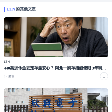
LTN
的其他文章
LTN
440萬退休金丟定存最安心？ 阿北一刷存摺超傻眼 3年利息僅1千多
1小時前