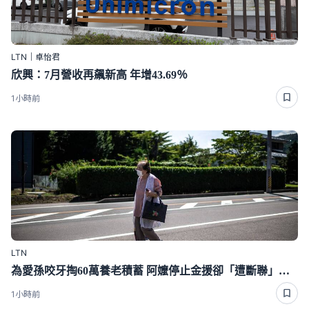
LTN｜卓怡君
欣興：7月營收再飆新高 年增43.69％
1小時前
LTN
為愛孫咬牙掏60萬養老積蓄 阿嬤停止金援卻「遭斷聯」下場好心酸
1小時前