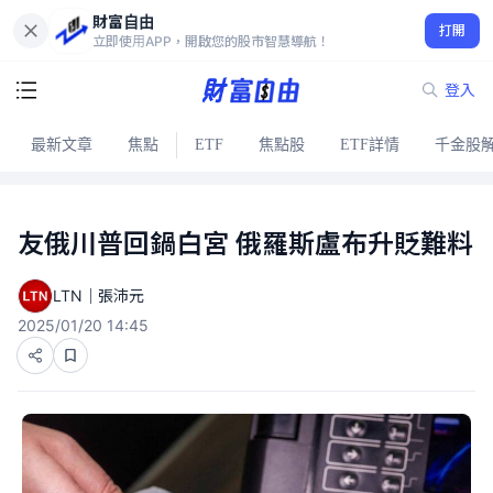
財富自由
打開
立即使用APP，開啟您的股市智慧導航！
登入
最新文章
焦點
ETF
焦點股
ETF詳情
千金股
友俄川普回鍋白宮 俄羅斯盧布升貶難料
LTN｜張沛元
2025/01/20 14:45