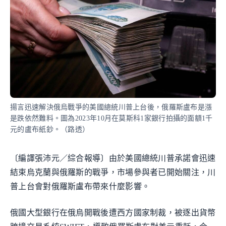
揚言迅速解決俄烏戰爭的美國總統川普上台後，俄羅斯盧布是漲
是跌依然難料。圖為2023年10月在莫斯科1家銀行拍攝的面額1千
元的盧布紙鈔。（路透）
〔編譯張沛元／綜合報導〕由於美國總統川普承諾會迅速
結束烏克蘭與俄羅斯的戰爭，市場參與者已開始關注，川
普上台會對俄羅斯盧布帶來什麼影響。
俄國大型銀行在俄烏開戰後遭西方國家制裁，被逐出貨幣