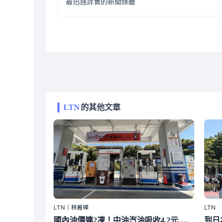
最迅速詳實的新聞媒體
LTN
的其他文章
LTN｜林菁樺
LTN
國內油價連2凍！中油汽油吸收4.2元 下周汽柴油均不調整