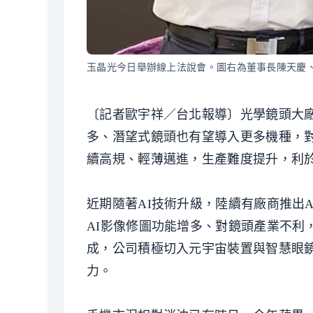
玉晶光今日舉辦線上法說會。圖右為董事長陳天慶
〔記者歐宇祥／台北報導〕光學鏡頭大廠
多、潛望式鏡頭也有望導入更多機種，
續高規、輕薄邁進，生產難度提升，利
近期隨著AI技術升級，陸續有廠商推出A
AI影像修圖功能增多、對鏡頭產業不利
成，公司積極切入元宇宙裝置與智慧眼鏡
力。