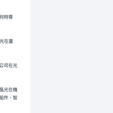
何時導
立光在廈
公司在光
晶光在機
組件、智