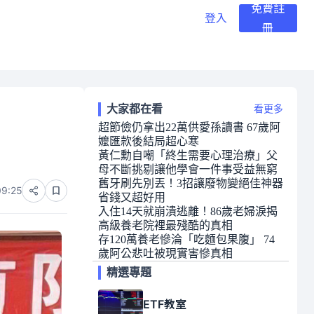
免費註
登入
冊
大家都在看
看更多
超節儉仍拿出22萬供愛孫讀書 67歲阿
嬤匯款後結局超心寒
黃仁勳自嘲「終生需要心理治療」父
母不斷挑剔讓他學會一件事受益無窮
舊牙刷先別丟！3招讓廢物變絕佳神器
09:25
省錢又超好用
入住14天就崩潰逃離！86歲老婦淚揭
高級養老院裡最殘酷的真相
存120萬養老慘淪「吃麵包果腹」 74
歲阿公悲吐被現實害慘真相
精選專題
ETF教室