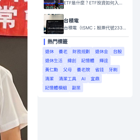
ETF是什麼？ETF投資如何入門？本系列專題文章將會告訴你新手必須知道的ETF基礎知識。
台積電
台積電（tSMC；股票代號2330）是全球領先的半導體代工公司，成立於1987年，總部位於台灣新竹。且已於美國、日本、德國及中國設廠，台積電是全球首家專業積體電路製造服務公司，也是全球最先進和最大規模的半導體代工廠。
熱門標籤
退休
養老
財務規劃
退休金
台股
退休生活
緯創
記憶體
輝達
黃仁勳
父母
養老院
省錢
牙刷
清潔
清潔工具
AI
宜鼎
記憶體模組
副業