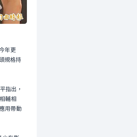
今年更
頭規格持
恩平指出，
能相輔相
應用帶動