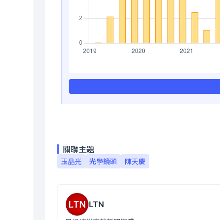
關聯主題
玉晶光
光學鏡頭
陳天慶
LTN