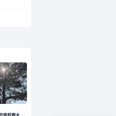
白海豚逼近馬祖！台電預防修剪樹木 籲民眾嚴防強風吹落物勾斷電線