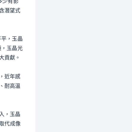
多少有影
含潛望式
平平，玉晶
種，玉晶光
大貢獻。
，近年感
、耐高溫
入，玉晶
難取代成像