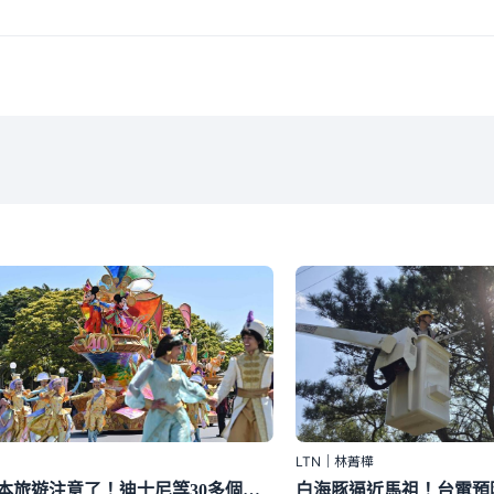
LTN｜林菁樺
到日本旅遊注意了！迪士尼等30多個主題樂園「因1事」漲價