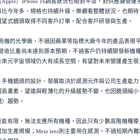
ple）iPhone 16銷售狀況也相對平淡，對供應鏈營運
將比今年多、規格也持續升級，樂觀看整體狀況，也期待
潛望式鏡頭取得不同客戶訂單，配合客戶研發與生產。
）商機的光學廠，不過因蘋果等指標大廠今年的產品表現
前營收比重尚未達到原本預期，不過客戶仍持續開發新機
未來元宇宙領域仍大有成長空間，有望對未來營運產生很
，手機鏡頭的設計、發展取決於感測元件與公司生產能力
朝高畫素、望遠與輕薄化的升級趨勢不變，也因鏡頭縮小
透鏡）趨勢。
產能有限，無法支應所有機種，因此只有少數高階機種導
生產規模；Meta lens則主要用在感測，不過短期內