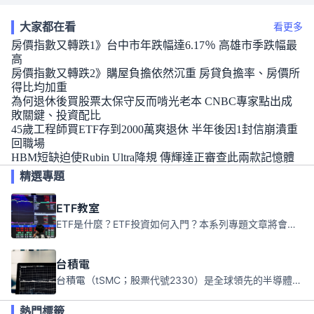
大家都在看
看更多
房價指數又轉跌1》台中市年跌幅達6.17％ 高雄市季跌幅最
高
房價指數又轉跌2》購屋負擔依然沉重 房貸負擔率、房價所
得比均加重
為何退休後買股票太保守反而啃光老本 CNBC專家點出成
敗關鍵、投資配比
45歲工程師買ETF存到2000萬爽退休 半年後因1封信崩潰重
回職場
HBM短缺迫使Rubin Ultra降規 傳輝達正審查此兩款記憶體
精選專題
ETF教室
ETF是什麼？ETF投資如何入門？本系列專題文章將會告訴你新手必須知道的ETF基礎知識。
台積電
台積電（tSMC；股票代號2330）是全球領先的半導體代工公司，成立於1987年，總部位於台灣新竹。且已於美國、日本、德國及中國設廠，台積電是全球首家專業積體電路製造服務公司，也是全球最先進和最大規模的半導體代工廠。
熱門標籤