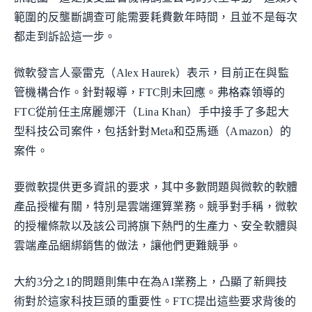
範圍的反壟斷調查可能需要耗費數年時間，且並不是每次
都走到訴訟這一步。
微軟發言人豪雷克（Alex Haurek）表示，目前正在與監
管機構合作。針對報導，FTC則未回應。弗格森領導的
FTC從前任主席麗娜汗（Lina Khan）手中接手了多起大
型科技公司案件，包括針對Meta和亞馬遜（Amazon）的
案件。
要微軟提供更多資訊的要求，其中多數問題與微軟的軟體
產品授權有關，特別是雲端運算業務。競爭對手稱，微軟
的授權條款以及該公司將旗下熱門的生產力、安全軟體與
雲端產品綑綁銷售的做法，讓他們更難競爭。
大約3分之1的問題則集中在為AI業務上，凸顯了新興技
術對於這家科技巨頭的重要性。FTC提出這些要求背後的