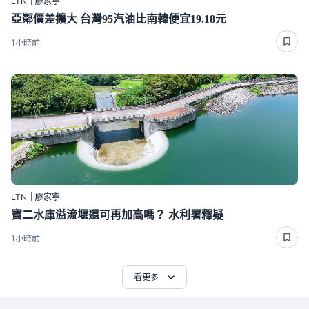
LTN｜廖家寧
亞鄰價差擴大 台灣95汽油比南韓便宜19.18元
1小時前
LTN｜廖家寧
寶二水庫溢流堰還可再加高嗎？ 水利署釋疑
1小時前
看更多