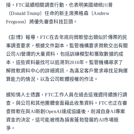
接，FTC延續相關調查行動，也表明美國總統川普
（Donald Trump）任命的新主席弗格森（Andrew
Ferguson）將優先審查科技巨頭。
《彭博》報導，FTC在去年底向微軟發出類似於傳票的民
事調查要求，根據文件副本，監管機構要求微軟交出有關
公司AI營運的大量資料，包括訓練模型和獲取數據的成
本，這些資料最找可以追溯到2016年。監管機構尋求了
解微軟資料中心的詳細資訊，為滿足客戶需求尋找足夠運
算能力的情況，以及公司軟體授權的作法。
據知情人士透露，FTC工作人員在過去這幾週持續進行調
查，與公司和其他團體會面藉此收集資料。FTC也正在審
查微軟在與AI新創OpenAI達成協議後，削減自身AI專案
資金的決定，這可能被視為損害蓬勃發展的AI市場競
爭。