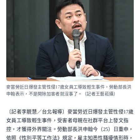
麥當勞近日爆發主管性侵17歲女員工導致輕生事件，勞動部長洪
申翰表示，不是開除加害者就沒事了。（記者王藝菘攝）
〔記者李靚慧／台北報導〕麥當勞近日爆發主管性侵17歲
女員工導致輕生事件，受害者母親在社群平台上發文指
控，才獲得外界關注。勞動部長洪申翰今（25）日重申，
依照《性別平等工作法》規定，雇主知悉性騷擾情形時，