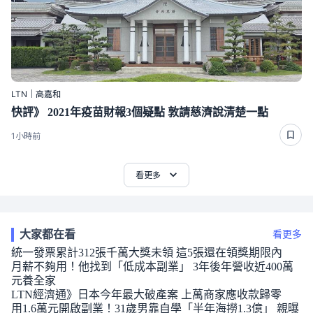
LTN｜高嘉和
快評》 2021年疫苗財報3個疑點 敦請慈濟說清楚一點
1小時前
看更多
大家都在看
看更多
統一發票累計312張千萬大獎未領 這5張還在領獎期限內
月薪不夠用！他找到「低成本副業」 3年後年營收近400萬
元養全家
LTN經濟通》日本今年最大破產案 上萬商家應收款歸零
用1.6萬元開啟副業！31歲男靠自學「半年海撈1.3億」 親曝