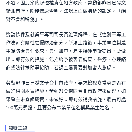
不過，因此案的處理權責在地方政府，勞動部昨日已發文
給北市府，盼能儘速查明，法規上面做清楚的認定，「絕
對不會和稀泥」。
勞動條件及就業平等司司長黃維琛解釋，在《性別平等工
作法》有關性騷擾防治部分，新法上路後，事業單位對雇
主端防治責任要求、責任加重，雇主接獲申訴提出，要做
出立即有效的措施，包括給予被害者調查、醫療、心理諮
商或法律扶助等協助，若調查屬實要對加害人懲處。
勞動部昨日已發文予台北市政府，要求檢視麥當勞是否有
做好相關處置措施，勞動部會偕同台北市政府來處理，如
果雇主未查證屬實、未做好立即有效補救措施，最高可處
100萬元罰鍰，且要公布事業單位名稱與業主姓名。
關聯主題