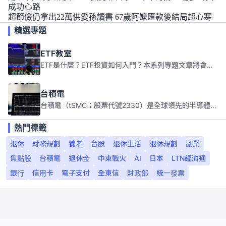
成功心路
超節儉仍拿出22萬供愛孫讀書 67歲阿嬤匯款後結局超心寒
精選專題
ETF教室
ETF是什麼？ETF投資如何入門？本系列專題文章將會告訴你新手必須知道的ETF基礎知識。
台積電
台積電（tSMC；股票代號2330）是全球領先的半導體代工公司，成立於1987年，總部位於台灣新竹。且已於美國、日本、德國及中國設廠，台積電是全球首家專業積體電路製造服務公司，也是全球最先進和最大規模的半導體代工廠。
熱門標籤
退休
財務規劃
養老
台股
退休生活
退休規劃
副業
焦點股
台積電
退休金
中東戰火
AI
日本
LTN經濟通
銀行
信用卡
電子支付
全東信
財政部
統一發票