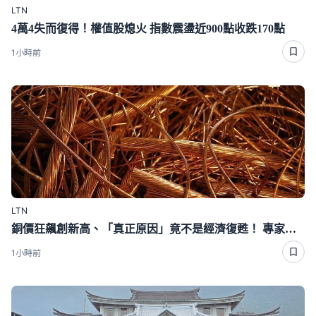
LTN
4萬4失而復得！權值股熄火 指數震盪近900點收跌170點
1小時前
LTN
銅價狂飆創新高、「真正原因」竟不是經濟復甦！ 專家全說了
1小時前