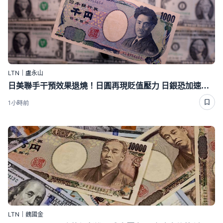
LTN｜盧永山
日美聯手干預效果退燒！日圓再現貶值壓力 日銀恐加速升息
1小時前
LTN｜魏國金