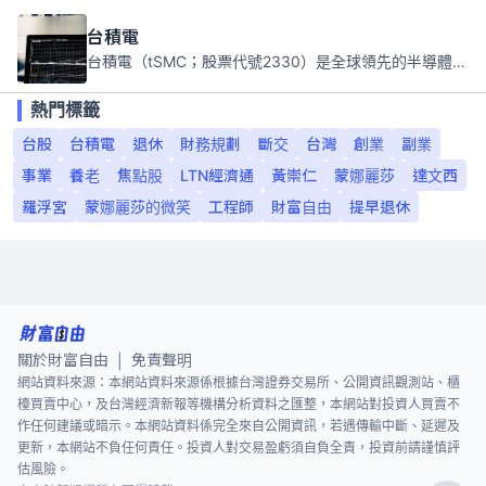
台積電
台積電（tSMC；股票代號2330）是全球領先的半導體代工公司，成立於1987年，總部位於台灣新竹。且已於美國、日本、德國及中國設廠，台積電是全球首家專業積體電路製造服務公司，也是全球最先進和最大規模的半導體代工廠。
熱門標籤
台股
台積電
退休
財務規劃
斷交
台灣
創業
副業
事業
養老
焦點股
LTN經濟通
黃崇仁
蒙娜麗莎
達文西
羅浮宮
蒙娜麗莎的微笑
工程師
財富自由
提早退休
關於財富自由
免責聲明
|
網站資料來源：本網站資料來源係根據台灣證券交易所、公開資訊觀測站、櫃
檯買賣中心，及台灣經濟新報等機構分析資料之匯整，本網站對投資人買賣不
作任何建議或暗示。本網站資料係完全來自公開資訊，若遇傳輸中斷、延遲及
更新，本網站不負任何責任。投資人對交易盈虧須自負全責，投資前請謹慎評
估風險。