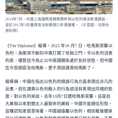
2014年7月，中國上海國際港務集團參與以色列海法新港建設，
並於2015年3月獲得海法新碼頭25年營運權。（示意圖，法新社
資料照）
《The Diplomat》報導，2023 年10 月7 日，哈馬斯突襲以
色列，為衝突不斷的中東打開了地獄之門。令以色列沮喪
的是，儘管迄今為止以中兩國關係處於友好狀態，但中國
迄今拒絕提及哈瑪斯，更不用說譴責哈瑪斯了。
報導稱，中國在指出以色列的錯誤行為方面表現出非凡的
反應，但在譴責以色列敵人的行為卻沒有表現出同樣的態
度。對以色列來說，去年10月7日遭哈瑪斯突襲，這是自
大屠殺以來對猶太人最致命的屠殺，中國可能錯估形勢，
這種認知差距意味著，中國越遠離以色列，相信戰後關係