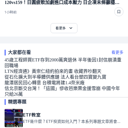
120vs159！日圓疲軟加劇進口成本壓力 日企凍未條籲穩匯市
1小時前
看更多
大家都在看
看更多
45歲工程師買ETF存到2000萬爽退休 半年後因1封信崩潰重
回職場
LTN經濟通》黃崇仁紐約拍來的畫 收藏界吵翻天
從石化擴大到半導體供應鏈 法人看台塑四寶變九寶
龍潭居民回心轉意 台積電將建1.4奈米廠
信北京斷交台灣！「這國」慘收芭樂票金援雪崩 中國今年
只給26萬
精選專題
ETF教室
ETF是什麼？ETF投資如何入門？本系列專題文章將會告訴你新手必須知道的ETF基礎知識。