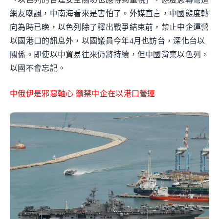
網友嘲諷，中南海看來是害怕了。外媒直言，中國態度轉
向為時已晚，以色列除了釋出戰爭結束前，禁止中企運營
以國港口的訊息外，以國議員今年4月也訪台，深化台以
關係。即使以中貿易往來仍將持續，但中國背棄以色列，
以國不會忘記。
中俄伊是邪惡軸心 籲禁中企在以港口營運