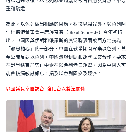
可以迅速恢復，以色列就會越感到被昔日朋友背叛、不尊
重和疏遠。
為此，以色列做出相應的回應。根據以媒報導，以色列阿
什杜德港董事會主席施奈德（Shaul Schneide）今年初指
出，中國因與伊朗和俄羅斯的廣泛聯繫而被西方定義為
「邪惡軸心」的一部分，中國在戰爭期間背棄以色列，甚
至公開反對以色列，中國還與伊朗和胡塞武裝合作，要求
在戰爭結束前禁止中企在以色列港口運營，因為中國人可
能會接觸敏感訊息，損及以色列國安及經濟。
以國議員率團訪台 強化台以雙邊關係