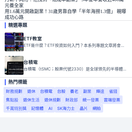
元養全家
用1.6萬元開啟副業！31歲男靠自學「半年海撈1.3億」 親曝
成功心路
精選專題
ETF教室
ETF是什麼？ETF投資如何入門？本系列專題文章將會告訴你新手必須知道的ETF基礎知識。
台積電
台積電（tSMC；股票代號2330）是全球領先的半導體代工公司，成立於1987年，總部位於台灣新竹。且已於美國、日本、德國及中國設廠，台積電是全球首家專業積體電路製造服務公司，也是全球最先進和最大規模的半導體代工廠。
熱門標籤
財務規劃
退休
台積電
台股
養老
副業
輝達
省錢
焦點股
退休生活
退休規劃
財政部
統一發票
雲端發票
千萬特別獎
記憶體
AI
SK海力士
晶片
網拍