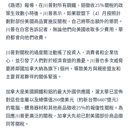
《路透》報導，在川普對所有鋼鐵、鋁徵收25％關稅的政
策生效數小時後，川普表示，如果歐盟下（4）月按照計
劃對部份美國商品實施反關稅，自己將祭出額外的懲罰。
川普在白宮告訴記者，無論他們向美國收取多少費用，華
府都會向他們收費。
川普對關稅的過度關注動搖了投資人、消費者和企業信
心，並引發了人們對於經濟衰退的擔憂。川普也多次威脅
要將鄰國加拿大納為旗下1個州，導致美方與親密盟友和
主要貿易夥伴的關係緊張。
加拿大是美國鋼鐵和鋁的最大外國供應國，渥太華已宣佈
對這些金屬以及總價值200億美元（約新台幣6607億元）
的電腦、體育器材和其他商品徵收25％的報復性關稅。為
回應川普更廣泛的關稅，加拿大先前已對美國部份商品徵
同等關稅。