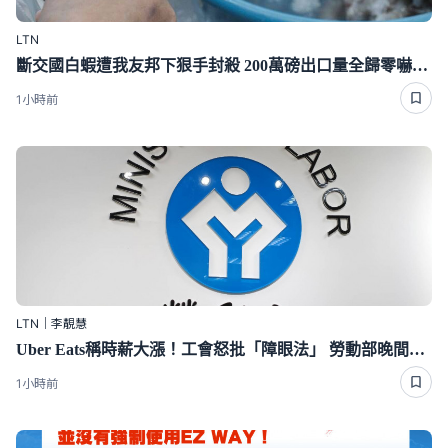
LTN
斷交國白蝦遭我友邦下狠手封殺 200萬磅出口量全歸零嚇崩了
1小時前
LTN｜李靚慧
Uber Eats稱時薪大漲！工會怒批「障眼法」 勞動部晚間定調：確實違法
1小時前