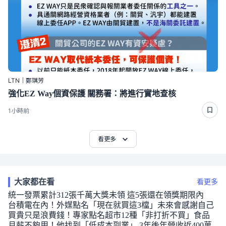
LTN｜鄭琪芳
強化EZ Way個資保護 關務署：將進行實地查核
1小時前
看更多
大家都在看
看更多
統一發票累計312張千萬大獎未領 這5張還在領獎期限內
台積電在內！外媒點名「現在就買這3檔」未來會感謝自己
買貴只是浪費錢！專家點名超市12種「非打折不買」食品
月薪不夠用！他找到「低成本副業」 3年後年營收近400萬