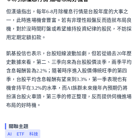
但漢遠指出，每年6-8月除權息行情是台股年度的大事之
一，此時進場機會豐富。若有非理性殺盤反而造就布局良
機，對於沒時間盯盤或希望維持投資紀律的股民，不妨採
用定期定額扣款。
凱基投信也表示，台股短線波動加劇，但若從過去20年歷
史數據來看，第二、三季向來為台股股價淡季，兩季平均
含息報酬皆為2.2%；隨著時序進入股價傳統旺季的第四
季，台股平均含息報酬有望來到3.3%，第一季表現也有
機會持平在3.2%的水準，而AI族群未來幾年內預期仍將
扮演台股火車頭，第三季的修正整理，反而提供伺機進場
布局的好時機。
關聯主題
AI
ETF
科技