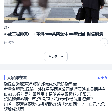
LTN
45歲工程師買ETF存到2000萬爽退休 半年後因1封信崩潰重回職場
6小時前
看更多
大家都在看
看更多
颱風白海豚逼近 經濟部完成水電防颱整備
考量台積電1風險！外媒另曝兩家公司值得買進並長期持有
IEAT80週年嘉年華登場！捐贈善款累積逾5千萬元
記憶體價格明年第2季見頂？花旗大砍美光目標價了
川普一頭濃密頭髮亮相 網路炸鍋「怎麼回事？」自己也承
認敏感話題