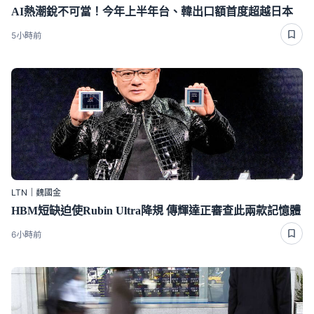
AI熱潮銳不可當！今年上半年台、韓出口額首度超越日本
5小時前
LTN｜魏國金
HBM短缺迫使Rubin Ultra降規 傳輝達正審查此兩款記憶體
6小時前