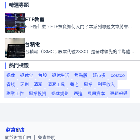
精選專題
ETF教室
ETF是什麼？ETF投資如何入門？本系列專題文章將會告訴你新手必須知道的ETF基礎知識。
台積電
台積電（tSMC；股票代號2330）是全球領先的半導體代工公司，成立於1987年，總部位於台灣新竹。且已於美國、日本、德國及中國設廠，台積電是全球首家專業積體電路製造服務公司，也是全球最先進和最大規模的半導體代工廠。
熱門標籤
退休
退休金
台股
退休生活
焦點股
好市多
costco
省錢
牙刷
清潔
清潔工具
養老
副業
副業收入
副業工作
副業投資
退休規劃
西進
貝恩資本
專題報導
關於財富自由
免責聲明
|