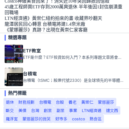
Costco神級美食回來了！消失近10年突回歸掀回憶殺
45歲工程師買ETF存到2000萬爽退休 半年後因1封信崩潰重
回職場
LTN經濟通》黃崇仁紐約拍來的畫 收藏界吵翻天
龍潭居民回心轉意 台積電將建1.4奈米廠
《蒙娜麗莎》真跡？出現在黃崇仁家客廳
精選專題
ETF教室
ETF是什麼？ETF投資如何入門？本系列專題文章將會告訴你新手必須知道的ETF基礎知識。
台積電
台積電（tSMC；股票代號2330）是全球領先的半導體代工公司，成立於1987年，總部位於台灣新竹。且已於美國、日本、德國及中國設廠，台積電是全球首家專業積體電路製造服務公司，也是全球最先進和最大規模的半導體代工廠。
熱門標籤
退休
財務規劃
台積電
台股
養老
黃崇仁
蒙娜麗莎
斷交
美債
台灣
創業
副業
事業
LTN經濟通
達文西
羅浮宮
蒙娜麗莎的微笑
好市多
costco
熟食區