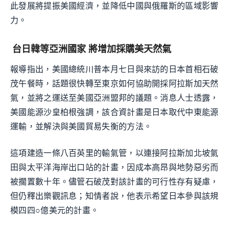
此發展將提振美國經濟，並降低中國與俄羅斯的區域影響
力。
台日韓等亞洲國家 將增加採購美天然氣
報導指出，美國總統川普本月七日與來訪的日本首相石破
茂午餐時，話題很快轉至東京如何協助開採阿拉斯加天然
氣，並將之運送至美國亞洲盟邦的議題。消息人士透露，
美國能源沙皇柏根強調，該合資計畫是日本取代中東能源
運輸，並解決與美國貿易失衡的方法。
這項建造一條八百英里的輸氣管，以連接阿拉斯加北坡氣
田與太平洋海岸出口站的計畫，因成本高昂與地勢惡劣而
被擱置數十年。儘管石破茂對該計畫的可行性存有疑慮，
但仍釋出樂觀訊息；知情者說，他表示希望日本參與該規
模四四○億美元的計畫。