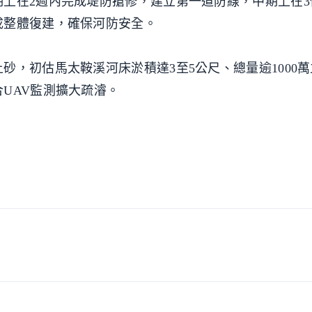
上在2週內完成堤防搶修，建立第一道防線，中期上在3
成整體復建，確保河防安全。
砂，初估馬太鞍溪河床淤積達3至5公尺、總量逾1000
UAV監測擴大疏濬。