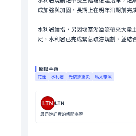
水利署規劃短中長三階段復建沿岸，短期
成加強與加固，長期上在明年汛期前完
水利署續指，另因堰塞湖溢流帶來大量土
尺，水利署已完成緊急疏濬規劃，並結合
關聯主題
花蓮
水利署
光復鄉重災
馬太鞍溪
LTN
最迅速詳實的新聞媒體