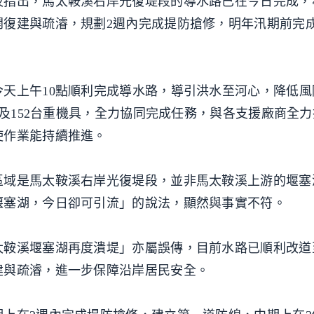
夜指出，馬太鞍溪右岸光復堤段的導水路已在今日完成，
開復建與疏濬，規劃2週內完成提防搶修，明年汛期前完
天上午10點順利完成導水路，導引洪水至河心，降低風
力及152台重機具，全力協同完成任務，與各支援廠商全
使作業能持續推進。
區域是馬太鞍溪右岸光復堤段，並非馬太鞍溪上游的堰塞
堰塞湖，今日卻可引流」的說法，顯然與事實不符。
太鞍溪堰塞湖再度潰堤」亦屬誤傳，目前水路已順利改道
建與疏濬，進一步保障沿岸居民安全。