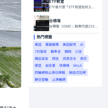
ETF教室
ETF是什麼？ETF投資如何入門？本系列專題文章將會告訴你新手必須知道的ETF基礎知識。
台積電
台積電（tSMC；股票代號2330）是全球領先的半導體代工公司，成立於1987年，總部位於台灣新竹。且已於美國、日本、德國及中國設廠，台積電是全球首家專業積體電路製造服務公司，也是全球最先進和最大規模的半導體代工廠。
熱門標籤
美國
專題報導
美國股市
AI
7月營收
聯準會
關稅
川普
飆股幕後
西進
貝恩資本
貢茶
億豐
迷客夏
快樂蜂
MUJI
四輪硬殼止滑拉桿箱
無段式拉桿
靜音雙輪
止滑輪鎖