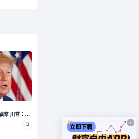
美政府擬砸30億美元投資礦業 川普：美國應成為礦產大國