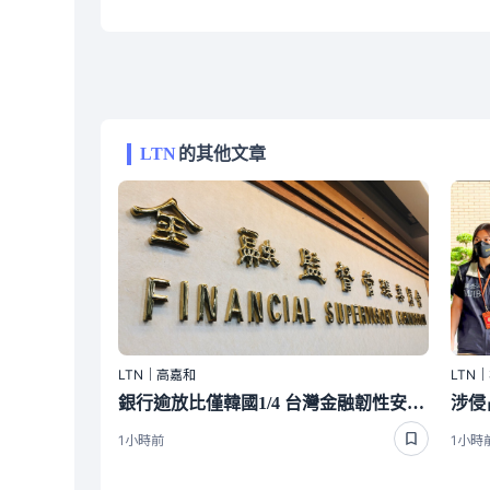
LTN
的其他文章
LTN｜高嘉和
LTN
銀行逾放比僅韓國1/4 台灣金融韌性安啦！
1小時前
1小時