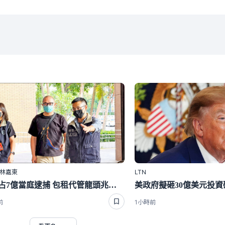
｜林嘉東
LTN
涉侵占7億當庭逮捕 包租代管龍頭兆基前董座李建成羈押禁見
前
1小時前