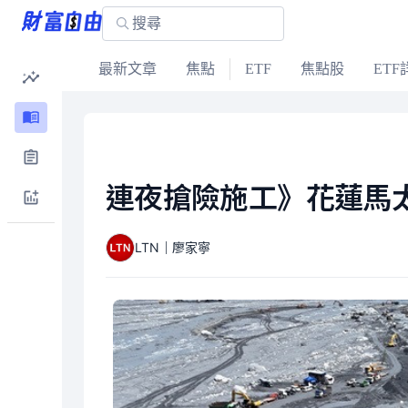
最新文章
焦點
ETF
焦點股
ETF
連夜搶險施工》花蓮馬
LTN｜廖家寧