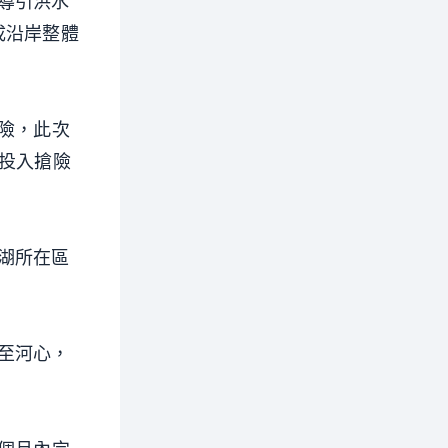
導引洪水
成沿岸整體
險，此次
力投入搶險
湖所在區
至河心，