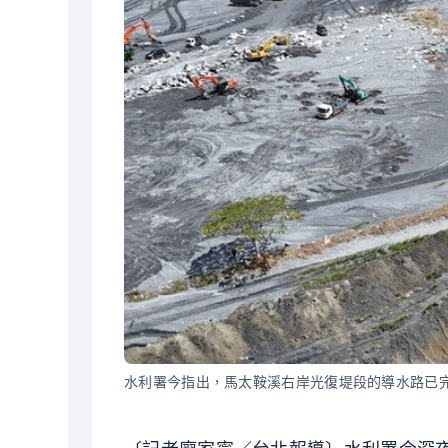
水利署今指出，馬太鞍溪右岸光復堤段的導水路已