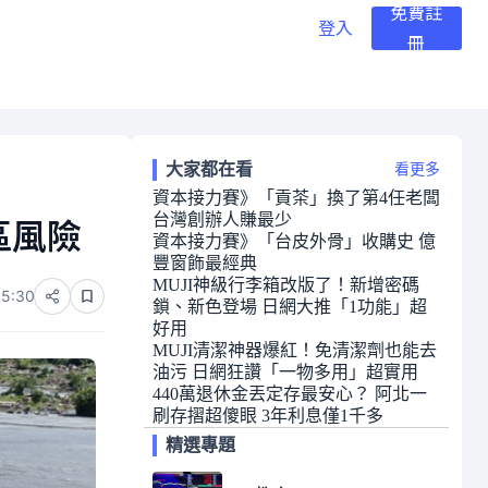
免費註
登入
冊
大家都在看
看更多
資本接力賽》「貢茶」換了第4任老闆
台灣創辦人賺最少
區風險
資本接力賽》「台皮外骨」收購史 億
豐窗飾最經典
MUJI神級行李箱改版了！新增密碼
15:30
鎖、新色登場 日網大推「1功能」超
好用
MUJI清潔神器爆紅！免清潔劑也能去
油污 日網狂讚「一物多用」超實用
440萬退休金丟定存最安心？ 阿北一
刷存摺超傻眼 3年利息僅1千多
精選專題