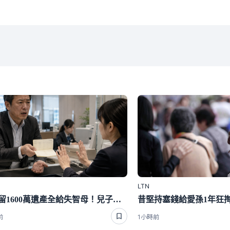
LTN
老爸留1600萬遺產全給失智母！兒子到銀行發現大麻煩悲劇了
前
1小時前