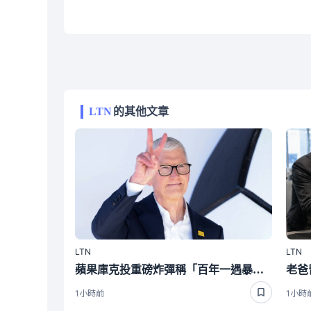
LTN
的其他文章
LTN
LTN
蘋果庫克投重磅炸彈稱「百年一遇暴漲」這兩家公司繼續盆滿缽滿
1小時前
1小時