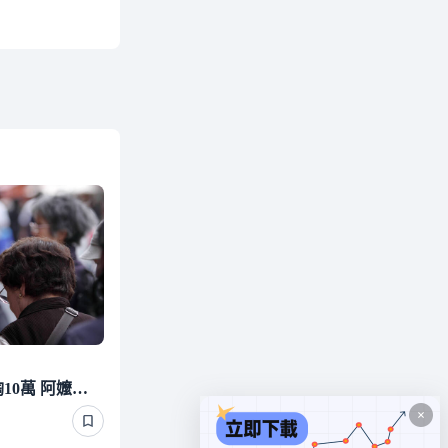
昔堅持塞錢給愛孫1年狂掏10萬 阿嬤卻「慘遭斷聯」下場超心酸