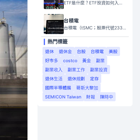
ETF是什麼？ETF投資如何入門？本系列專題文章將會告訴你新手必須知道的ETF基礎知識。
台積電
台積電（tSMC；股票代號2330）是全球領先的半導體代工公司，成立於1987年，總部位於台灣新竹。且已於美國、日本、德國及中國設廠，台積電是全球首家專業積體電路製造服務公司，也是全球最先進和最大規模的半導體代工廠。
熱門標籤
退休
退休金
台股
台積電
美股
好市多
costco
黃金
副業
副業收入
副業工作
副業投資
退休生活
退休規劃
定存
國際半導體展
哥斯大黎加
SEMICON Taiwan
財報
陳時中