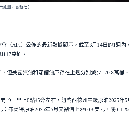
（示意圖，歐新社）
會（API）公佈的最新數據顯示，截至3月14日的1週內
加117萬桶。
但美國汽油和蒸餾油庫存在上週分別減少170.8萬桶、21
台灣時間19日早上8點45分左右，紐約西德州中級原油2025年
6美元；布蘭特原油2025年5月交割價上漲0.08美元，或0.1