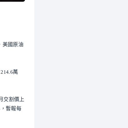
，美國原油
4.6萬
5月交割價上
1%，暫報每