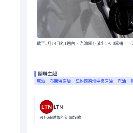
截至3月14日的1週內，汽油庫存減少170.8萬桶。
關聯主題
原油
布蘭特原油
紐約西德州中級原油
汽油
LTN
最迅速詳實的新聞媒體