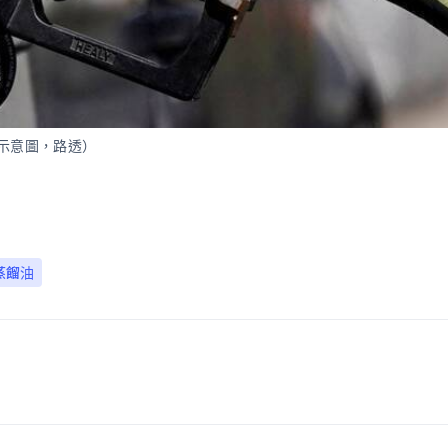
（示意圖，路透）
蒸餾油