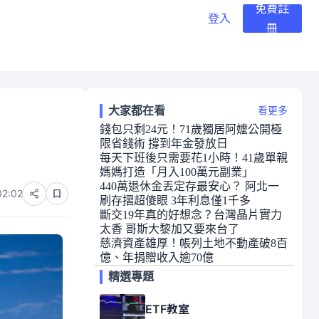
免費註
登入
冊
大家都在看
看更多
錢包只剩24元！71歲獨居阿嬤公開極
限省錢術 撐到年金發放日
每天下班後只需要花1小時！41歲單親
媽媽打造「月入100萬元副業」
440萬退休金丟定存最安心？ 阿北一
02:02
刷存摺超傻眼 3年利息僅1千多
斷交19年真的好想念？台灣晶片實力
太香 哥斯大黎加又要來台了
慈濟資產雄厚！帳列土地不動產破8百
億、年捐贈收入逾70億
精選專題
ETF教室