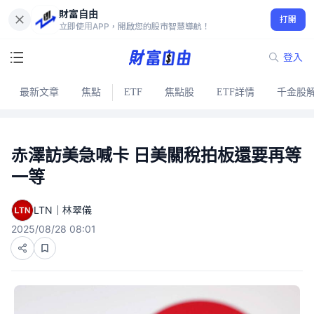
財富自由
打開
立即使用APP，開啟您的股市智慧導航！
登入
最新文章
焦點
ETF
焦點股
ETF詳情
千金股
赤澤訪美急喊卡 日美關稅拍板還要再等
一等
LTN｜林翠儀
2025/08/28 08:01