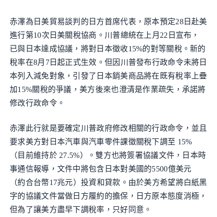
赤澤為日美貿易談判的日方首席代表，原本預定28日赴美
進行第10次日美關稅協商。川普總統在上月22日宣布，
已與日本達成協議，將對日本徵收15%的對等關稅。新的
稅率在8月7日起正式生效。但因川普發布行政命令未將日
本列入減免對象，引發了日本銷美商品將在既有稅率上疊
加15%關稅的爭議，美方後來也澄清是作業疏失，承諾將
修改行政命令。
赤澤此行就是要確定川普政府修改相關的行政命令，並且
要求美方對日本汽車與汽車零件課徵關稅下調至 15%
（目前維持於 27.5%）。雙方也將簽署協議文件，日本時
事通信報導，文件中將包含日本對美國的5500億美元
（約合台幣17兆元）投資和貸款。由於美方希望將白紙黑
字的協議文件當做日方履約的擔保，日方原本態度消極，
但為了讓美方盡早下調稅率，只好同意。