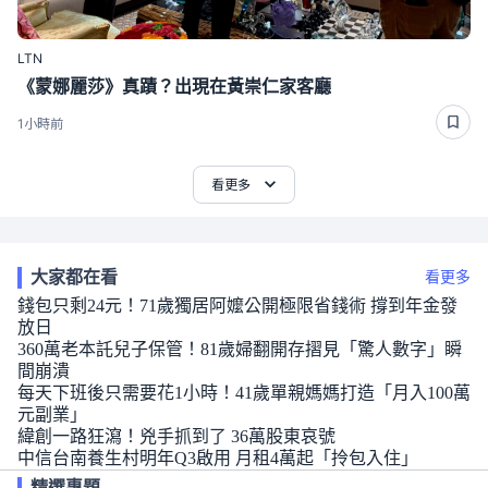
LTN
《蒙娜麗莎》真蹟？出現在黃崇仁家客廳
1小時前
看更多
大家都在看
看更多
錢包只剩24元！71歲獨居阿嬤公開極限省錢術 撐到年金發
放日
360萬老本託兒子保管！81歲婦翻開存摺見「驚人數字」瞬
間崩潰
每天下班後只需要花1小時！41歲單親媽媽打造「月入100萬
元副業」
緯創一路狂瀉！兇手抓到了 36萬股東哀號
中信台南養生村明年Q3啟用 月租4萬起「拎包入住」
精選專題