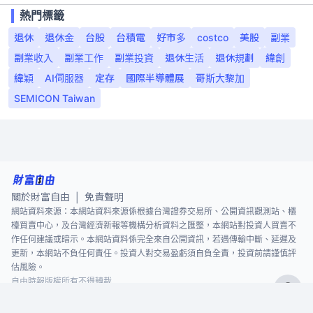
熱門標籤
退休
退休金
台股
台積電
好市多
costco
美股
副業
副業收入
副業工作
副業投資
退休生活
退休規劃
緯創
緯穎
AI伺服器
定存
國際半導體展
哥斯大黎加
SEMICON Taiwan
關於財富自由
免責聲明
|
網站資料來源：本網站資料來源係根據台灣證券交易所、公開資訊觀測站、櫃
檯買賣中心，及台灣經濟新報等機構分析資料之匯整，本網站對投資人買賣不
作任何建議或暗示。本網站資料係完全來自公開資訊，若遇傳輸中斷、延遲及
更新，本網站不負任何責任。投資人對交易盈虧須自負全責，投資前請謹慎評
估風險。
自由時報版權所有不得轉載
©
2026
The Liberty Times. All Rights Reserved.