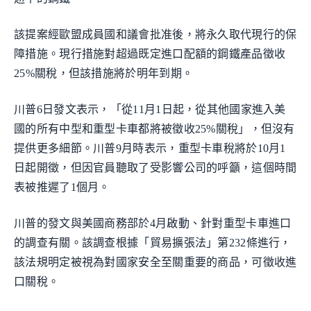
該提案經歐盟成員國和議會批准後，將永久取代現行的保
障措施。現行措施對超過既定進口配額的鋼鐵產品徵收
25%關稅，但該措施將於明年到期。
川普6日發文表示，「從11月1日起，從其他國家進入美
國的所有中型和重型卡車都將被徵收25%關稅」，但沒有
提供更多細節。川普9月時表示，重型卡車稅將於10月1
日起開徵，但因官員聽取了受影響公司的呼籲，這個時間
表被推遲了1個月。
川普的發文與美國商務部於4月啟動、針對重型卡車進口
的調查有關。該調查根據「貿易擴張法」第232條進行，
該法規明定被視為對國家安全至關重要的商品，可徵收進
口關稅。