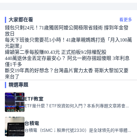
大家都在看
看更多
錢包只剩24元！71歲獨居阿嬤公開極限省錢術 撐到年金發
放日
每天下班後只需要花1小時！41歲單親媽媽打造「月入100萬
元副業」
緯穎第二季每股賺80.43元 正式拍板9/2除權配股
440萬退休金丟定存最安心？ 阿北一刷存摺超傻眼 3年利息
僅1千多
斷交19年真的好想念？台灣晶片實力太香 哥斯大黎加又要
來台了
精選專題
ETF教室
ETF是什麼？ETF投資如何入門？本系列專題文章將會告訴你新手必須知道的ETF基礎知識。
台積電
台積電（tSMC；股票代號2330）是全球領先的半導體代工公司，成立於1987年，總部位於台灣新竹。且已於美國、日本、德國及中國設廠，台積電是全球首家專業積體電路製造服務公司，也是全球最先進和最大規模的半導體代工廠。