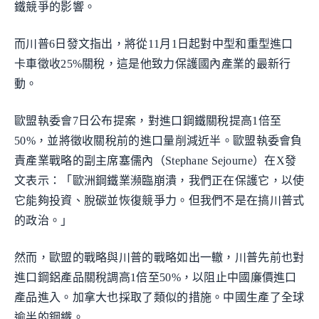
鐵競爭的影響。
而川普6日發文指出，將從11月1日起對中型和重型進口
卡車徵收25%關稅，這是他致力保護國內產業的最新行
動。
歐盟執委會7日公布提案，對進口鋼鐵關稅提高1倍至
50%，並將徵收關稅前的進口量削減近半。歐盟執委會負
責產業戰略的副主席塞儒內（Stephane Sejourne）在X發
文表示：「歐洲鋼鐵業瀕臨崩潰，我們正在保護它，以使
它能夠投資、脫碳並恢復競爭力。但我們不是在搞川普式
的政治。」
然而，歐盟的戰略與川普的戰略如出一轍，川普先前也對
進口鋼鋁產品關稅調高1倍至50%，以阻止中國廉價進口
產品進入。加拿大也採取了類似的措施。中國生產了全球
逾半的鋼鐵。