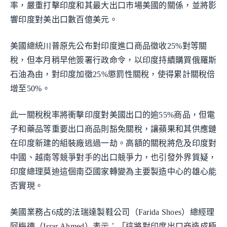
率，嚴重打擊印度和其最大出口市場美國的關係，並將影
響印度對美出口數百億美元。
美國總統川普原先公布對印度進口商品徵收25%對等關
稅，但本月稍早他簽署行政命令，以印度持續購買俄羅斯
石油為由，對印度加徵25%懲罰性關稅，使得累計關稅倍
增至50%。
此一關稅稅率將衝擊印度對美國出口的逾55%商品，但電
子和藥品等重要出口商品則豁免關稅，讓蘋果和其供應鏈
在印度新建的組裝廠逃過一劫。高額的關稅將危及印度對
中國、越南等競爭對手的出口競爭力，也引發外界質疑，
印度總理莫迪這個南亞國家轉變為主要製造中心的雄心能
否實現。
美國業務占6成的法瑞達製鞋公司（Farida Shoes）總經理
阿梅德（Israr Ahmed）表示：「這將對印度出口商造成極