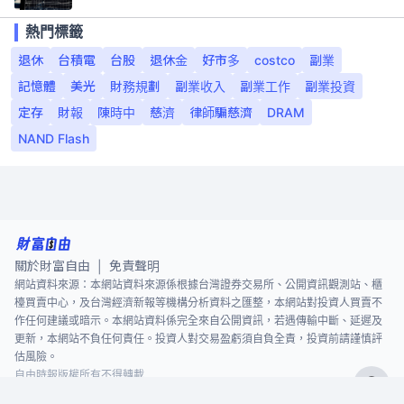
熱門標籤
退休
台積電
台股
退休金
好市多
costco
副業
記憶體
美光
財務規劃
副業收入
副業工作
副業投資
定存
財報
陳時中
慈濟
律師騙慈濟
DRAM
NAND Flash
關於財富自由
免責聲明
|
網站資料來源：本網站資料來源係根據台灣證券交易所、公開資訊觀測站、櫃
檯買賣中心，及台灣經濟新報等機構分析資料之匯整，本網站對投資人買賣不
作任何建議或暗示。本網站資料係完全來自公開資訊，若遇傳輸中斷、延遲及
更新，本網站不負任何責任。投資人對交易盈虧須自負全責，投資前請謹慎評
估風險。
自由時報版權所有不得轉載
©
2026
The Liberty Times. All Rights Reserved.