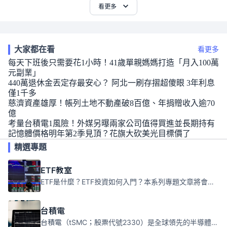
看更多
大家都在看
看更多
每天下班後只需要花1小時！41歲單親媽媽打造「月入100萬
元副業」
440萬退休金丟定存最安心？ 阿北一刷存摺超傻眼 3年利息
僅1千多
慈濟資產雄厚！帳列土地不動產破8百億、年捐贈收入逾70
億
考量台積電1風險！外媒另曝兩家公司值得買進並長期持有
記憶體價格明年第2季見頂？花旗大砍美光目標價了
精選專題
ETF教室
ETF是什麼？ETF投資如何入門？本系列專題文章將會告訴你新手必須知道的ETF基礎知識。
台積電
台積電（tSMC；股票代號2330）是全球領先的半導體代工公司，成立於1987年，總部位於台灣新竹。且已於美國、日本、德國及中國設廠，台積電是全球首家專業積體電路製造服務公司，也是全球最先進和最大規模的半導體代工廠。