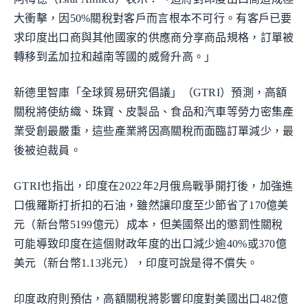
大衝擊，因50%關稅對客戶而言根本不可行。有客戶已要
求印度出口商與其他國家的供應商分享商品規格，訂單被
轉移到孟加拉和越南等國的威脅升高。」
新德里智庫「全球貿易研究倡議」（GTRI）預測，高額
關稅將使紡織、珠寶、皮製品、食品和汽車等勞力密集產
業受創最嚴重，這些產業將因高關稅而面臨訂單減少，最
後被迫裁員。
GTRI也指出，印度在2022年2月俄烏戰爭開打後，加強進
口俄羅斯打折扣的石油，雖然讓印度至少節省了170億美
元（新台幣5199億元）成本，但美國祭出的懲罰性關稅
可能導致印度在這個財政年度的出口減少逾40%或370億
美元（新台幣1.13兆元），印度可說是得不償失。
印度政府則預估，高額關稅將影響印度對美國出口482億