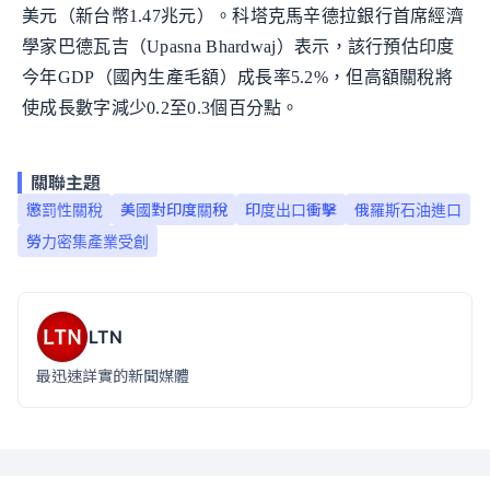
美元（新台幣1.47兆元）。科塔克馬辛德拉銀行首席經濟
學家巴德瓦吉（Upasna Bhardwaj）表示，該行預估印度
今年GDP（國內生產毛額）成長率5.2%，但高額關稅將
使成長數字減少0.2至0.3個百分點。
關聯主題
懲罰性關稅
美國對印度關稅
印度出口衝擊
俄羅斯石油進口
勞力密集產業受創
LTN
最迅速詳實的新聞媒體