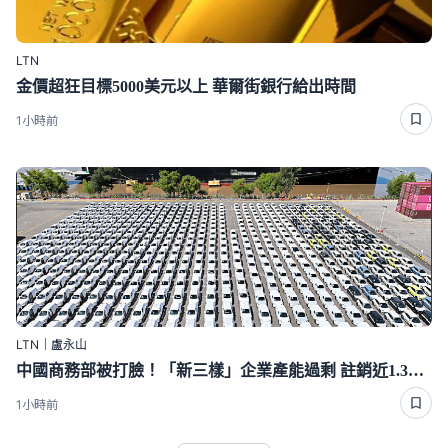
LTN
金價超狂目標5000美元以上 華爾街銀行給出時間
1小時前
LTN｜盧永山
中國商務部被打臉！「新三樣」企業產能過剩 註銷近1.3萬家
1小時前