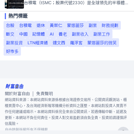
台積電（tSMC；股票代號2330）是全球領先的半導體代工公司，成立於1987年，總部位於台灣新竹。且已於美國、日本、德國及中國設廠，台積電是全球首家專業積體電路製造服務公司，也是全球最先進和最大規模的半導體代工廠。
熱門標籤
台股
台積電
退休
黃崇仁
蒙娜麗莎
副業
財務規劃
斷交
中國
記憶體
AI
養老
副業收入
副業工作
副業投資
LTN經濟通
達文西
羅浮宮
蒙娜麗莎的微笑
好市多
關於財富自由
免責聲明
|
網站資料來源：本網站資料來源係根據台灣證券交易所、公開資訊觀測站、櫃
檯買賣中心，及台灣經濟新報等機構分析資料之匯整，本網站對投資人買賣不
作任何建議或暗示。本網站資料係完全來自公開資訊，若遇傳輸中斷、延遲及
更新，本網站不負任何責任。投資人對交易盈虧須自負全責，投資前請謹慎評
估風險。
自由時報版權所有不得轉載