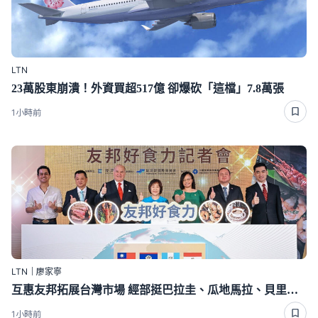
LTN
23萬股東崩潰！外資買超517億 卻爆砍「這檔」7.8萬張
1小時前
LTN｜廖家寧
互惠友邦拓展台灣市場 經部挺巴拉圭、瓜地馬拉、貝里斯農漁畜產品
1小時前