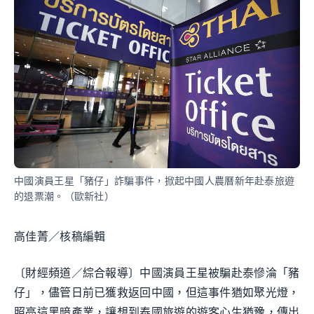
中國演員王星「豬仔」詐騙事件，掀起中國人農曆新年赴泰旅遊
的退票潮。（歐新社）
高佳菁／核稿編輯
〔財經頻道／綜合報導〕中國演員王星被騙赴泰慘淪「豬
仔」，儘管日前已獲救返回中國，但這事件猶如聚光燈，
照亮這黑暗產業，讓想到泰國旅遊的遊客心生猶豫，傳出