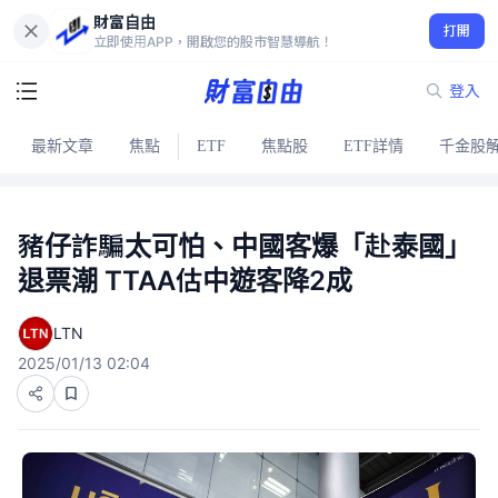
財富自由
打開
立即使用APP，開啟您的股市智慧導航！
登入
最新文章
焦點
ETF
焦點股
ETF詳情
千金股
豬仔詐騙太可怕、中國客爆「赴泰國」
退票潮 TTAA估中遊客降2成
LTN
2025/01/13 02:04