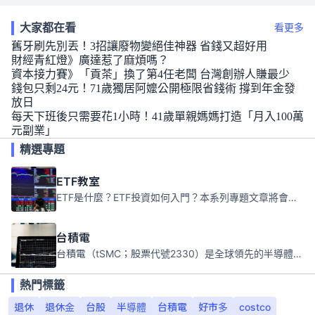
大家都在看
看更多
舊牙刷先別丟！3招讓廢物變絕佳神器 省錢又超好用
財經青紅燈》廣達惹了麻煩嗎？
資本接力賽》「貢茶」換了第4任老闆 台灣創辦人賺最少
錢包只剩24元！71歲獨居阿嬤公開極限省錢術 撐到年金發
放日
每天下班後只需要花1小時！41歲單親媽媽打造「月入100萬
元副業」
精選專題
ETF教室
ETF是什麼？ETF投資如何入門？本系列專題文章將會告訴你新手必須知道的ETF基礎知識。
台積電
台積電（tSMC；股票代號2330）是全球領先的半導體代工公司，成立於1987年，總部位於台灣新竹。且已於美國、日本、德國及中國設廠，台積電是全球首家專業積體電路製造服務公司，也是全球最先進和最大規模的半導體代工廠。
熱門標籤
退休
退休金
台股
半導體
台積電
好市多
costco