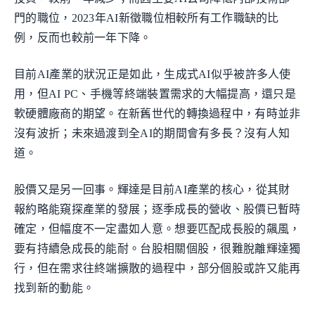
門的職位，2023年AI新徵職位相較所有工作職缺的比
例，反而也較前一年下降。
目前AI產業的狀況正是如此，生成式AI似乎被許多人使
用，但AI PC、手機等終端裝置需求的大幅提高，還只是
軟硬體廠商的期望。在新舊世代的轉換過程中，有時並非
沒有波折；未來過渡到全AI的期間會有多長？沒有人知
道。
股價又是另一回事。輝達是目前AI產業的核心，從其財
報約略能窺探產業的發展；逐季成長的營收、股價已暫時
確定，但幅度不一定盡如人意。想要匹配成長股的飆風，
要有持續急成長的能耐。台股相關個股，很難脫離輝達獨
行，但在需求往終端擴散的過程中，部分個股或許又能再
找到新的動能。