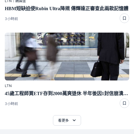
LTN｜魏國金
HBM短缺迫使Rubin Ultra降規 傳輝達正審查此兩款記憶體
3小時前
LTN
45歲工程師買ETF存到2000萬爽退休 半年後因1封信崩潰重回職場
3小時前
看更多