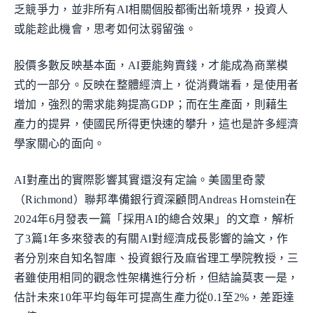
乏競爭力，並非所有AI相關個股都衝出新境界，投資人
或能趁此機會，思考如何汰弱留強。
股價多數反映基本面，AI要能夠賣錢，才能成為商業模
式的一部分。反映在整體經濟上，從消費端看，是使用者
增加，強烈的需求能夠提高GDP；而在生產面，則藉生
產力的提昇，使國民所得更快速的攀升，這也是許多經濟
學家關心的面向。
AI對產出的實際影響其實還沒有定論。美國里奇蒙
（Richmond）聯邦準備銀行資深顧問Andreas Hornstein在
2024年6月發表一篇「採用AI的總合效果」的文章，解析
了3篇1年多來發表的有關AI對經濟成長影響的論文，作
者分別來自知名智庫、投資銀行及麻省理工學院教授，三
者雖使用相同的觀念性架構進行分析，但結論莫衷一是，
估計未來10年平均每年可提高生產力從0.1至2%，差距達