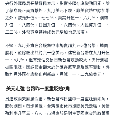
央行外匯局局長蔡烱民表示，影響外匯存底變動因素，除
了孳息是正面貢獻外，九月美元下跌，非美貨幣中除加幣
之外，歐元升值○．七七％、英鎊升值一．六九％、澳幣
升值一．八四％、日圓升值一．六四％、人民幣升值一．
三三％，外幣資產轉換成美元增加也是加項。
不過，九月外資在台股集中市場賣超九五○億台幣，連同
股利、盈餘匯出共約六十億美元，儘管新台幣在九月升值
一．○九％，但有幾個交易日新台幣波動較大，央行進場
拋匯阻貶，因調節金額大於外匯存底孳息及匯率變動，導
致九月外匯存底終止創新高，月減十一．二九億美元。
美元走強 台幣昨一度重貶逾2角
另連放兩天颱風假後，新台幣昨日盤中一度重貶逾兩角，
貶勢劇烈。蔡烱民說，台灣匯市休市期間美元走強，美債
殖利率升至三．八％，市場應該是對主要國家貨幣政策調