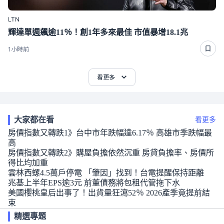
LTN
輝達單週飆逾11％！創1年多來最佳 市值暴增18.1兆
1小時前
看更多
大家都在看
看更多
房價指數又轉跌1》台中市年跌幅達6.17％ 高雄市季跌幅最
高
房價指數又轉跌2》購屋負擔依然沉重 房貸負擔率、房價所
得比均加重
雲林西螺4.5萬戶停電 「肇因」找到！台電提醒保持距離
兆基上半年EPS逾3元 前董債務將包租代管拖下水
美國櫻桃皇后出事了！出貨量狂瀉52％ 2026產季竟提前結
束
精選專題