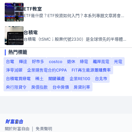
ETF教室
ETF是什麼？ETF投資如何入門？本系列專題文章將會告訴你新手必須知道的ETF基礎知識。
台積電
台積電（tSMC；股票代號2330）是全球領先的半導體代工公司，成立於1987年，總部位於台灣新竹。且已於美國、日本、德國及中國設廠，台積電是全球首家專業積體電路製造服務公司，也是全球最先進和最大規模的半導體代工廠。
熱門標籤
台電
輝達
好市多
costco
退休
綠電
離岸風電
光電
淨零減碳
企業購售電合約CPPA
FIT再生能源躉購費率
台積電買綠電
稀土
關鍵礦產
企業RE100
台北市
央行限貸令
房價指數
台中房價
房貸利率
關於財富自由
免責聲明
|