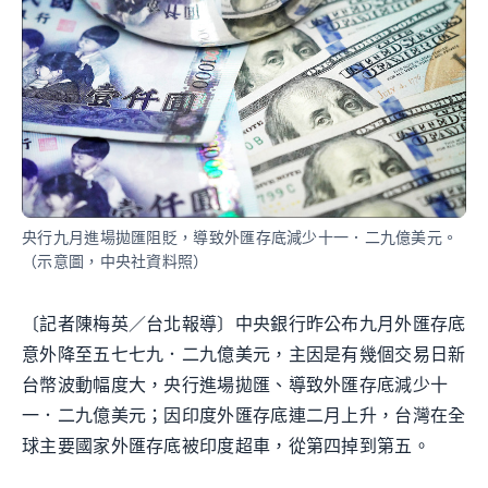
央行九月進場拋匯阻貶，導致外匯存底減少十一．二九億美元。
（示意圖，中央社資料照）
〔記者陳梅英／台北報導〕中央銀行昨公布九月外匯存底
意外降至五七七九．二九億美元，主因是有幾個交易日新
台幣波動幅度大，央行進場拋匯、導致外匯存底減少十
一．二九億美元；因印度外匯存底連二月上升，台灣在全
球主要國家外匯存底被印度超車，從第四掉到第五。