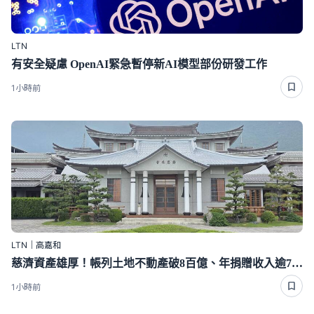
LTN
有安全疑慮 OpenAI緊急暫停新AI模型部份研發工作
1小時前
LTN｜高嘉和
慈濟資產雄厚！帳列土地不動產破8百億、年捐贈收入逾70億
1小時前