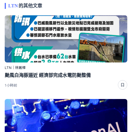
LTN
的其他文章
LTN｜林菁樺
颱風白海豚逼近 經濟部完成水電防颱整備
1小時前