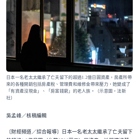
日本一名老太太繼承了亡夫留下的超過1.2億日圓資產，房產所帶
來的各種開銷包括房產稅、管理費和維修金帶來壓力，她變成了
「有資產沒現金」、「房富錢窮」的老人族。（示意圖，法新
社）
吳孟峰／核稿編輯
〔財經頻道／綜合報導〕日本一名老太太繼承了亡夫留下