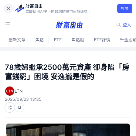
財富自由
打開
立即使用APP，開啟您的股市智慧導航！
登入
最新文章
焦點
ETF
焦點股
ETF詳情
千金股
78歲婦繼承2500萬元資產 卻身陷「房
富錢窮」困境 安逸攏是假的
LTN
2025/09/23 13:35