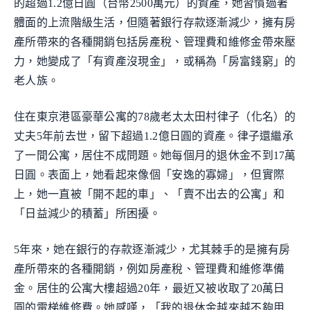
的超過1.2億日圓（台幣2500萬元）的資產，她習慣過著
體面的上流階級生活，但隨著銀行存款逐漸減少，擁有房
產所帶來的各種開銷包括房產稅、管理費和維修金帶來壓
力，她變成了「有資產沒現金」，或稱為「房富錢窮」的
老人族。
住在東京港區豪華公寓的78歲老太太田村律子（化名）的
丈夫5年前去世，留下超過1.2億日圓的資產。律子還繼承
了一間公寓，居住不成問題。她每個月的退休金不到17萬
日圓。表面上，她看起來像個「安逸的寡婦」，但實際
上，她一直被「開不起的車」、「賣不出去的公寓」和
「日益減少的積蓄」所困擾。
5年來，她在銀行的存款逐漸減少，尤其棘手的是擁有房
產所帶來的各種開銷，例如房產稅、管理費和維修準備
金。居住的公寓大樓超過20年，最近又被收取了20萬日
圓的電梯維修費。她感嘆，「我的退休金越來越不夠用