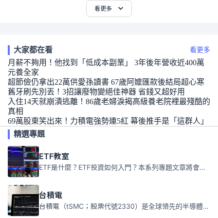
看更多
大家都在看
看更多
月薪不夠用！他找到「低成本副業」 3年後年營收近400萬
元養全家
超節儉仍拿出22萬供愛孫讀書 67歲阿嬤匯款後結局超心寒
舊牙刷先別丟！3招讓廢物變絕佳神器 省錢又超好用
入住14天就崩潰逃離！86歲老婦淚揭高級養老院裡最殘酷的
真相
69萬股東笑出來！力積電強勢連5紅 幕後推手是「這群人」
精選專題
ETF教室
ETF是什麼？ETF投資如何入門？本系列專題文章將會告訴你新手必須知道的ETF基礎知識。
台積電
台積電（tSMC；股票代號2330）是全球領先的半導體代工公司，成立於1987年，總部位於台灣新竹。且已於美國、日本、德國及中國設廠，台積電是全球首家專業積體電路製造服務公司，也是全球最先進和最大規模的半導體代工廠。