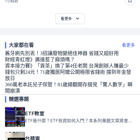
1小時前
看更多
大家都在看
看更多
舊牙刷先別丟！3招讓廢物變絕佳神器 省錢又超好用
財經青紅燈》廣達惹了麻煩嗎？
資本接力賽》「貢茶」換了第4任老闆 台灣創辦人賺最少
錢包只剩24元！71歲獨居阿嬤公開極限省錢術 撐到年金發
放日
360萬老本託兒子保管！81歲婦翻開存摺見「驚人數字」瞬
間崩潰
精選專題
ETF教室
ETF是什麼？ETF投資如何入門？本系列專題文章將會告訴你新手必須知道的ETF基礎知識。
台積電