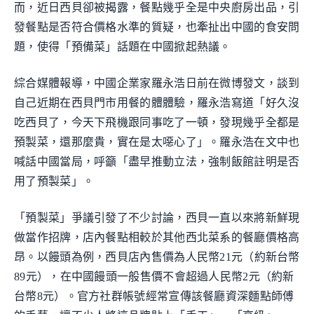
而，近日西貝卻被揭露，餐點幾乎全是中央廚房出品，引
發餐點是否符合價格水準的質疑，也牽扯出中國的食安問
題，使得「預備菜」話題在中國掀起熱議。
綜合媒體報導，中國企業家羅永浩日前在微博發文，談到
自己近期在西貝門市用餐的體體驗，羅永浩寫道「好久沒
吃西貝了，今天下飛機跟同事吃了一頓，發現幾乎全都是
預製菜，還那麼貴，實在是太噁心了」。羅永浩在文中也
喊話中國當局，呼籲「盡早推動立法，強制飯館註明是否
用了預製菜」。
「預製菜」爭議引發了不少討論，西貝一直以來將新鮮現
做當作招牌，店內餐點相較於其他西北菜系的餐廳價格高
昂。以饅頭為例，西貝店內售價為人民幣21元（約新台幣
89元），在中國饅頭一般售價不會超過人民幣2元（約新
台幣8元）。官方社群帳號經常宣傳該餐廳資深麵點師傅