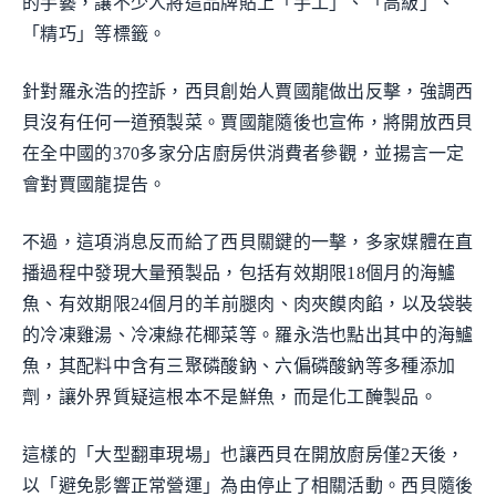
的手藝，讓不少人將這品牌貼上「手工」、「高級」、
「精巧」等標籤。
針對羅永浩的控訴，西貝創始人賈國龍做出反擊，強調西
貝沒有任何一道預製菜。賈國龍隨後也宣佈，將開放西貝
在全中國的370多家分店廚房供消費者參觀，並揚言一定
會對賈國龍提告。
不過，這項消息反而給了西貝關鍵的一擊，多家媒體在直
播過程中發現大量預製品，包括有效期限18個月的海鱸
魚、有效期限24個月的羊前腿肉、肉夾饃肉餡，以及袋裝
的冷凍雞湯、冷凍綠花椰菜等。羅永浩也點出其中的海鱸
魚，其配料中含有三聚磷酸鈉、六偏磷酸鈉等多種添加
劑，讓外界質疑這根本不是鮮魚，而是化工醃製品。
這樣的「大型翻車現場」也讓西貝在開放廚房僅2天後，
以「避免影響正常營運」為由停止了相關活動。西貝隨後