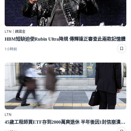
LTN｜魏國金
HBM短缺迫使Rubin Ultra降規 傳輝達正審查此兩款記憶體
1小時前
LTN
45歲工程師買ETF存到2000萬爽退休 半年後因1封信崩潰重回職場