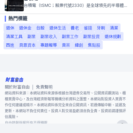
台積電（tSMC；股票代號2330）是全球領先的半導體代工公司，成立於1987年，總部位於台灣新竹。且已於美國、日本、德國及中國設廠，台積電是全球首家專業積體電路製造服務公司，也是全球最先進和最大規模的半導體代工廠。
熱門標籤
退休
退休金
台股
退休生活
養老
省錢
牙刷
清潔
清潔工具
副業
副業收入
副業工作
副業投資
退休規劃
西進
貝恩資本
專題報導
貢茶
緯創
焦點股
關於財富自由
免責聲明
|
網站資料來源：本網站資料來源係根據台灣證券交易所、公開資訊觀測站、櫃
檯買賣中心，及台灣經濟新報等機構分析資料之匯整，本網站對投資人買賣不
作任何建議或暗示。本網站資料係完全來自公開資訊，若遇傳輸中斷、延遲及
更新，本網站不負任何責任。投資人對交易盈虧須自負全責，投資前請謹慎評
估風險。
自由時報版權所有不得轉載
©
2026
The Liberty Times. All Rights Reserved.