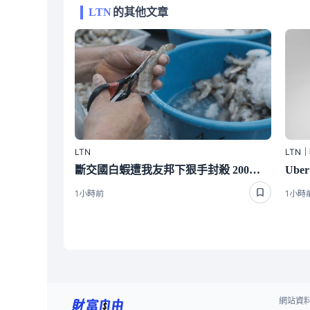
LTN
的其他文章
LTN
LTN
斷交國白蝦遭我友邦下狠手封殺 200萬磅出口量全歸零嚇崩了
1小時前
1小時
網站資