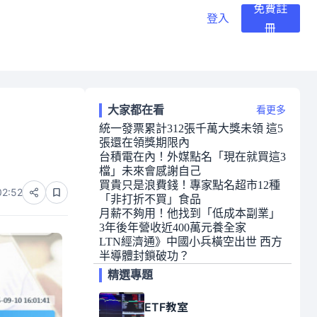
免費註
登入
冊
大家都在看
看更多
統一發票累計312張千萬大獎未領 這5
張還在領獎期限內
台積電在內！外媒點名「現在就買這3
檔」未來會感謝自己
買貴只是浪費錢！專家點名超市12種
02:52
「非打折不買」食品
月薪不夠用！他找到「低成本副業」
3年後年營收近400萬元養全家
LTN經濟通》中國小兵橫空出世 西方
半導體封鎖破功？
精選專題
ETF教室