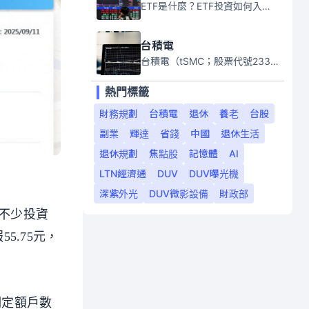
ETF是什麼？ETF投資如何入門？本系列專題文章將會告訴你新手必須知道的ETF基礎知識。
台積電
台積電（tSMC；股票代號2330）是全球領先的半導體代工公司，成立於1987年，總部位於台灣新竹。且已於美國、日本、德國及中國設廠，台積電是全球首家專業積體電路製造服務公司，也是全球最先進和最大規模的半導體代工廠。
熱門標籤
財務規劃
台積電
退休
養老
台股
副業
輝達
省錢
中國
退休生活
退休規劃
焦點股
記憶體
AI
LTN經濟通
DUV
DUV曝光機
深紫外光
DUV微影設備
財政部
，不少投資
5.75元，
期定額戶數