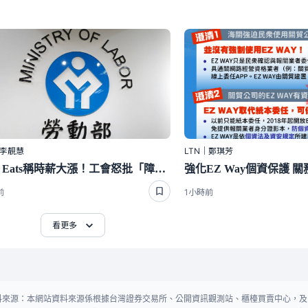
｜李靚慧
LTN｜鄭琪芳
Uber Eats稱時薪大漲！工會怒批「障眼法」 勞動部晚間定調：確實違法
前
1小時前
看更多
料來源：本網站資料來源係根據台灣證券交易所、公開資訊觀測站、櫃檯買賣中心，及