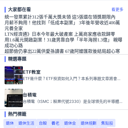
大家都在看
看更多
統一發票累計312張千萬大獎未領 這5張還在領獎期限內
月薪不夠用！他找到「低成本副業」 3年後年營收近400萬
元養全家
LTN經濟通》日本今年最大破產案 上萬商家應收款歸零
用1.6萬元開啟副業！31歲男靠自學「半年海撈1.3億」 親曝
成功心路
超節儉仍拿出22萬供愛孫讀書 67歲阿嬤匯款後結局超心寒
精選專題
ETF教室
ETF是什麼？ETF投資如何入門？本系列專題文章將會告訴你新手必須知道的ETF基礎知識。
台積電
台積電（tSMC；股票代號2330）是全球領先的半導體代工公司，成立於1987年，總部位於台灣新竹。且已於美國、日本、德國及中國設廠，台積電是全球首家專業積體電路製造服務公司，也是全球最先進和最大規模的半導體代工廠。
熱門標籤
退休
退休生活
台股
養老
退休金
退休規劃
焦點股