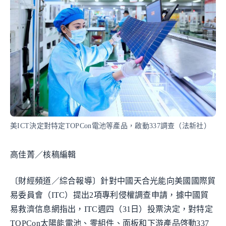
美ICT決定對特定TOPCon電池等產品，啟動337調查（法新社）
高佳菁／核稿編輯
〔財經頻道／綜合報導〕針對中國天合光能向美國國際貿
易委員會（ITC）提出2項專利侵權調查申請，據中國貿
易救濟信息網指出，ITC週四（31日）投票決定，對特定
TOPCon太陽能電池、零組件、面板和下游產品啓動337