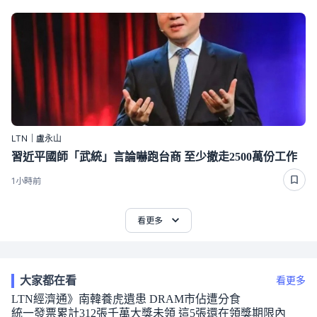
LTN｜盧永山
習近平國師「武統」言論嚇跑台商 至少撤走2500萬份工作
1小時前
看更多
大家都在看
看更多
LTN經濟通》南韓養虎遺患 DRAM市佔遭分食
統一發票累計312張千萬大獎未領 這5張還在領獎期限內