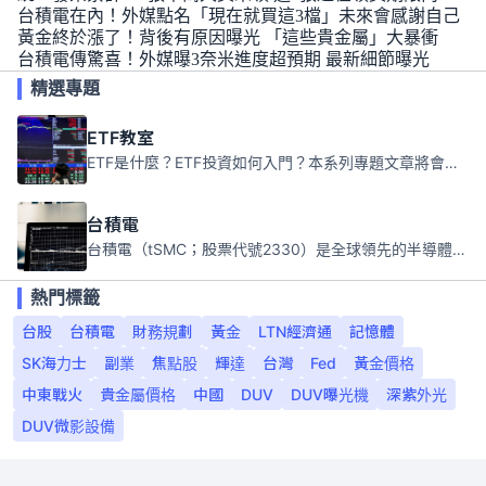
台積電在內！外媒點名「現在就買這3檔」未來會感謝自己
黃金終於漲了！背後有原因曝光 「這些貴金屬」大暴衝
台積電傳驚喜！外媒曝3奈米進度超預期 最新細節曝光
精選專題
ETF教室
ETF是什麼？ETF投資如何入門？本系列專題文章將會告訴你新手必須知道的ETF基礎知識。
台積電
台積電（tSMC；股票代號2330）是全球領先的半導體代工公司，成立於1987年，總部位於台灣新竹。且已於美國、日本、德國及中國設廠，台積電是全球首家專業積體電路製造服務公司，也是全球最先進和最大規模的半導體代工廠。
熱門標籤
台股
台積電
財務規劃
黃金
LTN經濟通
記憶體
SK海力士
副業
焦點股
輝達
台灣
Fed
黃金價格
中東戰火
貴金屬價格
中國
DUV
DUV曝光機
深紫外光
DUV微影設備