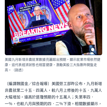
美國九月新增非農就業數據亮麗超出預期，顯示就業市場依然健
康，這代表經濟狀態也相當健康，激勵美股三大指數昨開盤走
高。（路透）
〔編譯魏國金／綜合報導〕美國勞工部昨公布，九月新增
非農就業二十五．四萬人，較八月上修後的十五．九萬人
大幅增加，遠高於道瓊預期的十五萬人；失業率四．
一％，也較八月與預期的四．二％下滑。相關數據顯示，