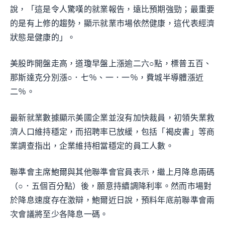
說，「這是令人驚嘆的就業報告，遠比預期強勁；最重要
的是有上修的趨勢，顯示就業市場依然健康，這代表經濟
狀態是健康的」。
美股昨開盤走高，道瓊早盤上漲逾二六○點，標普五百、
那斯達克分別漲○．七％、一．一％，費城半導體漲近
二％。
最新就業數據顯示美國企業並沒有加快裁員，初領失業救
濟人口維持穩定，而招聘率已放緩，包括「褐皮書」等商
業調查指出，企業維持相當穩定的員工人數。
聯準會主席鮑爾與其他聯準會官員表示，繼上月降息兩碼
（○．五個百分點）後，願意持續調降利率。然而市場對
於降息速度存在激辯，鮑爾近日說，預料年底前聯準會兩
次會議將至少各降息一碼。