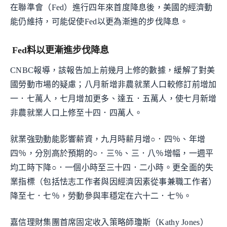
在聯準會（Fed）進行四年來首度降息後，美國的經濟動
能仍維持，可能促使Fed以更為漸進的步伐降息。
Fed料以更漸進步伐降息
CNBC報導，該報告加上前幾月上修的數據，緩解了對美
國勞動市場的疑慮；八月新增非農就業人口較修訂前增加
一．七萬人，七月增加更多、達五．五萬人，使七月新增
非農就業人口上修至十四．四萬人。
就業強勁動能影響薪資，九月時薪月增○．四％、年增
四％，分別高於預期的○．三％、三．八％增幅，一週平
均工時下降○．一個小時至三十四．二小時。更全面的失
業指標（包括怯志工作者與因經濟因素從事兼職工作者）
降至七．七％，勞動參與率穩定在六十二．七％。
嘉信理財集團首席固定收入策略師瓊斯（Kathy Jones）