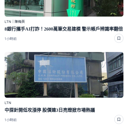
LTN｜陳梅英
8銀行攜手AI打詐！2600萬筆交易建模 警示帳戶辨識率翻倍
1小時前
LTN
中探針開低攻漲停 股價連3日亮燈掀市場熱議
1小時前