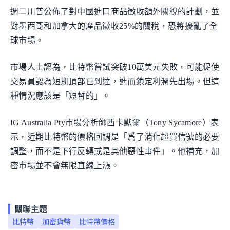
週二川普公佈了對中國進口商品徵收額外關稅的計劃，並
對墨西哥和加拿大的產品徵收25%的關稅，恐將擾亂了全
球市場。
市場人士認為，比特幣嘗試突破10萬美元失敗，可能促使
交易員認為短期頂部已到達，進而鎖定利潤先出場。但這
種情況應該是「短暫的」。
IG Australia Pty市場分析師西卡默爾（Tony Sycamore）表
示，近期比特幣的價格回調是「爲了消化超買信號的必要
調整，而不是下行反轉或是其他惡性事件」。他補充，加
密市場並不會無限直線上漲。
關聯主題
比特幣
加密貨幣
比特幣價格