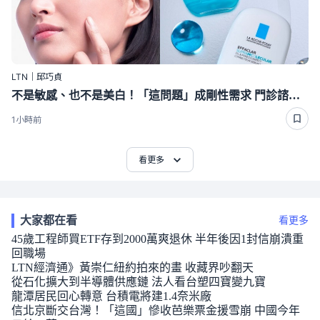
LTN｜邱巧貞
不是敏感、也不是美白！「這問題」成剛性需求 門診諮詢率衝98％
1小時前
看更多
大家都在看
看更多
45歲工程師買ETF存到2000萬爽退休 半年後因1封信崩潰重
回職場
LTN經濟通》黃崇仁紐約拍來的畫 收藏界吵翻天
從石化擴大到半導體供應鏈 法人看台塑四寶變九寶
龍潭居民回心轉意 台積電將建1.4奈米廠
信北京斷交台灣！「這國」慘收芭樂票金援雪崩 中國今年