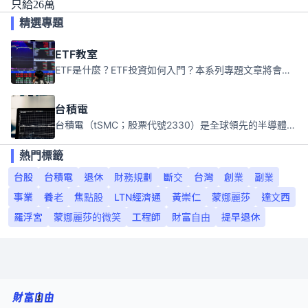
只給26萬
精選專題
ETF教室
ETF是什麼？ETF投資如何入門？本系列專題文章將會告訴你新手必須知道的ETF基礎知識。
台積電
台積電（tSMC；股票代號2330）是全球領先的半導體代工公司，成立於1987年，總部位於台灣新竹。且已於美國、日本、德國及中國設廠，台積電是全球首家專業積體電路製造服務公司，也是全球最先進和最大規模的半導體代工廠。
熱門標籤
台股
台積電
退休
財務規劃
斷交
台灣
創業
副業
事業
養老
焦點股
LTN經濟通
黃崇仁
蒙娜麗莎
達文西
羅浮宮
蒙娜麗莎的微笑
工程師
財富自由
提早退休