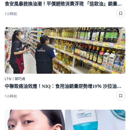
食安風暴掀換油潮！平價避險消費浮現 「這款油」銷量大增58％
1小時前
LTN｜邱巧貞
中聯致癌油效應！NIQ：食用油銷量逆勢增19％ 沙拉油占比慘跌近半
1小時前